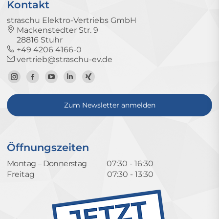
Kontakt
straschu Elektro-Vertriebs GmbH
Mackenstedter Str. 9
28816 Stuhr
+49 4206 4166-0
vertrieb@straschu-ev.de
Zum
Zur
Zum
Zum
Zum
Instagram-
Facebook-
YouTube-
LinkedIn-
Xing-
Zum Newsletter anmelden
Profil
Seite
Kanal
Profil
Profil
Öffnungszeiten
Montag – Donnerstag
07:30 - 16:30
Freitag
07:30 - 13:30