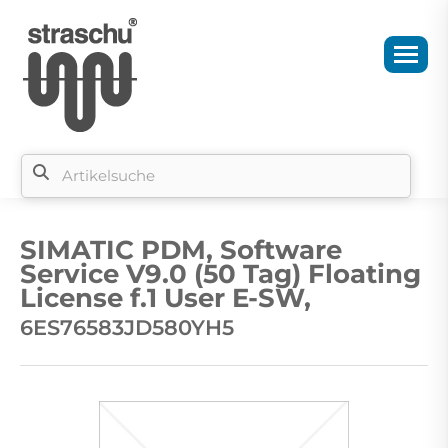
Si
b
SIMATIC PDM, Software
si
Service V9.0 (50 Tag) Floating
License f.1 User E-SW,
6ES76583JD580YH5