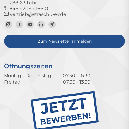
28816 Stuhr
+49 4206 4166-0
vertrieb@straschu-ev.de
Zum
Zur
Zum
Zum
Zum
Instagram-
Facebook-
YouTube-
LinkedIn-
Xing-
Zum Newsletter anmelden
Profil
Seite
Kanal
Profil
Profil
Öffnungszeiten
Montag – Donnerstag
07:30 - 16:30
Freitag
07:30 - 13:30