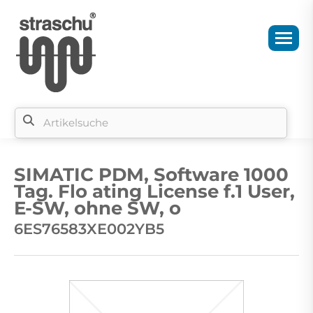
Si
b
SIMATIC PDM, Software 1000
si
Tag. Flo ating License f.1 User,
E-SW, ohne SW, o
6ES76583XE002YB5