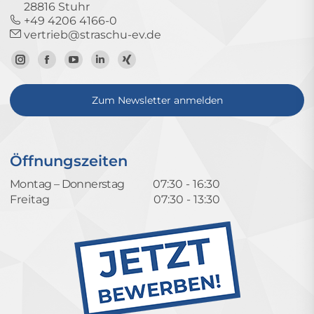
28816 Stuhr
+49 4206 4166-0
vertrieb@straschu-ev.de
Zum
Zur
Zum
Zum
Zum
Instagram-
Facebook-
YouTube-
LinkedIn-
Xing-
Zum Newsletter anmelden
Profil
Seite
Kanal
Profil
Profil
Öffnungszeiten
Montag – Donnerstag
07:30 - 16:30
Freitag
07:30 - 13:30