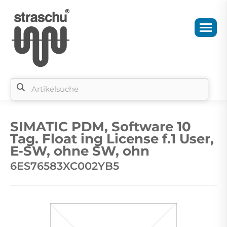
Si
b
SIMATIC PDM, Software 10
si
Tag. Float ing License f.1 User,
E-SW, ohne SW, ohn
6ES76583XC002YB5