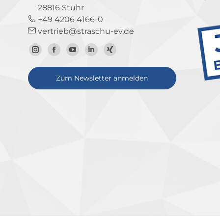
28816 Stuhr
+49 4206 4166-0
vertrieb@straschu-ev.de
Zum
Zur
Zum
Zum
Zum
Instagram-
Facebook-
YouTube-
LinkedIn-
Xing-
Zum Newsletter anmelden
Profil
Seite
Kanal
Profil
Profil