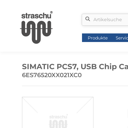
Produkte
Servi
Produkte
Servi
SIMATIC PCS7, USB Chip Car
6ES76520XX021XC0