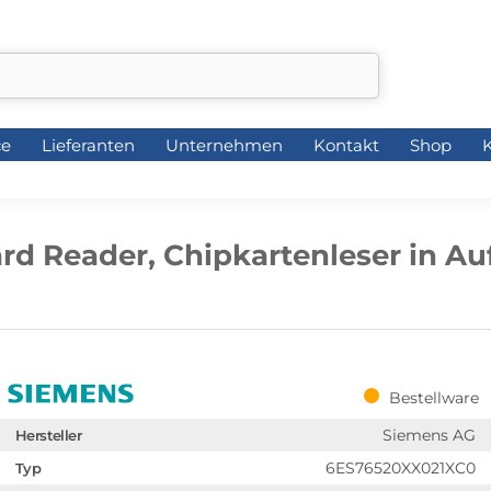
ce
Lieferanten
Unternehmen
Kontakt
Shop
K
ce
Lieferanten
Unternehmen
Kontakt
Shop
K
d Reader, Chipkartenleser in Auf
Bestellware
Siemens AG
Hersteller
6ES76520XX021XC0
Typ