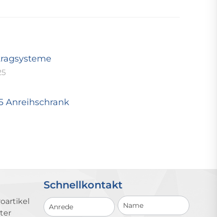
tragsysteme
25
25 Anreihschrank
Schnellkontakt
Schnellkontakt
oartikel
ter