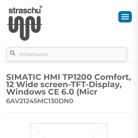
Si
b
SIMATIC HMI TP1200 Comfort,
si
12 Wide screen-TFT-Display,
Windows CE 6.0 (Micr
6AV21245MC130DN0