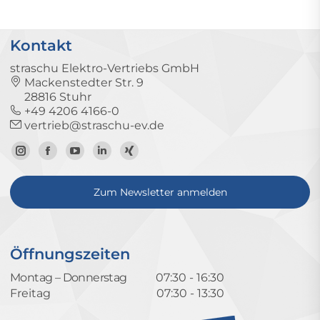
Kontakt
straschu Elektro-Vertriebs GmbH
Mackenstedter Str. 9
28816 Stuhr
+49 4206 4166-0
vertrieb@straschu-ev.de
Zum
Zur
Zum
Zum
Zum
Instagram-
Facebook-
YouTube-
LinkedIn-
Xing-
Zum Newsletter anmelden
Profil
Seite
Kanal
Profil
Profil
Öffnungszeiten
Montag – Donnerstag
07:30 - 16:30
Freitag
07:30 - 13:30