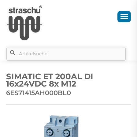
Si
b
SIMATIC ET 200AL DI
si
16x24VDC 8x M12
6ES71415AH000BL0