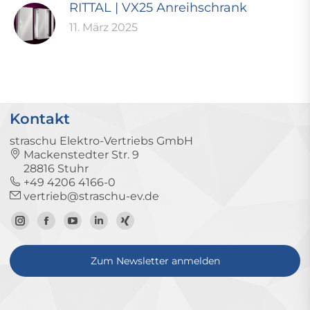
RITTAL | VX25 Anreihschrank
11. März 2025
Kontakt
straschu Elektro-Vertriebs GmbH
Mackenstedter Str. 9
28816 Stuhr
+49 4206 4166-0
vertrieb@straschu-ev.de
Zum
Zur
Zum
Zum
Zum
Instagram-
Facebook-
YouTube-
LinkedIn-
Xing-
Zum Newsletter anmelden
Profil
Seite
Kanal
Profil
Profil