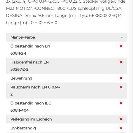
3x (2x0.14) C+4x 0,14+2x0.5 +4x 0.22 C Stecker Vollgewinde
M23 MOTION-CONNECT 800PLUS schleppfähig UL/CSA
DESINA Dmax=9.8mm Länge (m)= Typ: 6FX8002-2EQ14
Länge (m)= 0 + 10 + 6 + 0
-
Mantel-Farbe
Ölbeständig nach EN
60811-2-1
Halogenfrei nach EN
50267-2-2
Bewehrung
Raucharm nach EN 61034-
2
Ölbeständig nach IEC
60811-404
Verlegung im Erdreich
UV-beständig