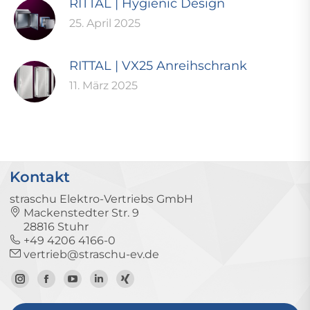
RITTAL | Hygienic Design
25. April 2025
RITTAL | VX25 Anreihschrank
11. März 2025
Kontakt
straschu Elektro-Vertriebs GmbH
Mackenstedter Str. 9
28816 Stuhr
+49 4206 4166-0
vertrieb@straschu-ev.de
Zum
Zur
Zum
Zum
Zum
Instagram-
Facebook-
YouTube-
LinkedIn-
Xing-