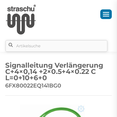
Si
b
Signalleitung Verlängerung
si
C+4×0,14 +2×0.5+4×0.22 C
L=0+10+6+0
6FX80022EQ141BG0