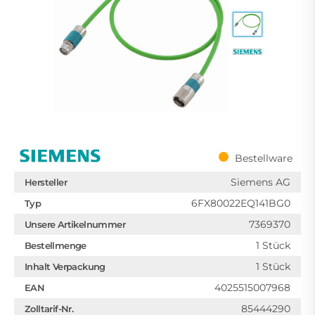
Bestellware
Siemens AG
Hersteller
6FX80022EQ141BG0
Typ
7369370
Unsere Artikelnummer
1 Stück
Bestellmenge
1 Stück
Inhalt Verpackung
4025515007968
EAN
85444290
Zolltarif-Nr.