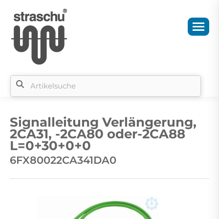
Si
b
Signalleitung Verlängerung,
si
2CA31, -2CA80 oder-2CA88
L=0+30+0+0
6FX80022CA341DA0