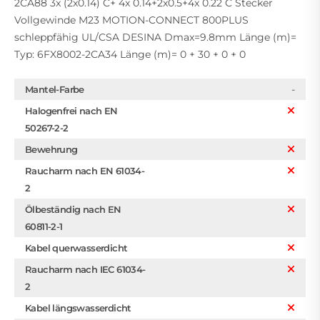
2CA88 3x (2x0.14) C+ 4x 0.14+2x0.5+4x 0.22 C Stecker
Vollgewinde M23 MOTION-CONNECT 800PLUS
schleppfähig UL/CSA DESINA Dmax=9.8mm Länge (m)=
Typ: 6FX8002-2CA34 Länge (m)= 0 + 30 + 0 + 0
-
Mantel-Farbe
Halogenfrei nach EN
50267-2-2
Bewehrung
Raucharm nach EN 61034-
2
Ölbeständig nach EN
60811-2-1
Kabel querwasserdicht
Raucharm nach IEC 61034-
2
Kabel längswasserdicht