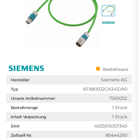
Bestellware
Siemens AG
Hersteller
6FX80022CA341DA0
Typ
7369252
Unsere Artikelnummer
1 Stück
Bestellmenge
1 Stück
Inhalt Verpackung
4025515007340
EAN
85444290
Zolltarif-Nr.