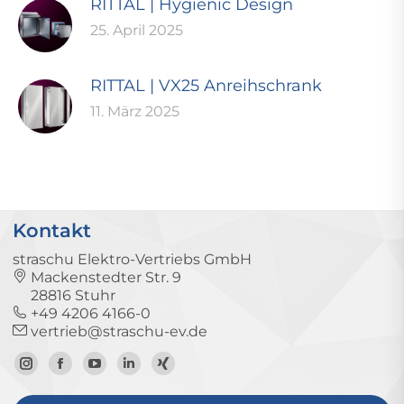
RITTAL | Hygienic Design
25. April 2025
RITTAL | VX25 Anreihschrank
11. März 2025
Kontakt
straschu Elektro-Vertriebs GmbH
Mackenstedter Str. 9
28816 Stuhr
+49 4206 4166-0
vertrieb@straschu-ev.de
Zum
Zur
Zum
Zum
Zum
Instagram-
Facebook-
YouTube-
LinkedIn-
Xing-