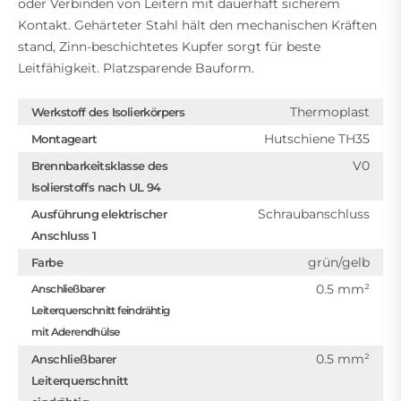
oder Verbinden von Leitern mit dauerhaft sicherem
Kontakt. Gehärteter Stahl hält den mechanischen Kräften
stand, Zinn-beschichtetes Kupfer sorgt für beste
Leitfähigkeit. Platzsparende Bauform.
Thermoplast
Werkstoff des Isolierkörpers
Hutschiene TH35
Montageart
V0
Brennbarkeitsklasse des
Isolierstoffs nach UL 94
Schraubanschluss
Ausführung elektrischer
Anschluss 1
grün/gelb
Farbe
0.5 mm²
Anschließbarer
Leiterquerschnitt feindrähtig
mit Aderendhülse
0.5 mm²
Anschließbarer
Leiterquerschnitt