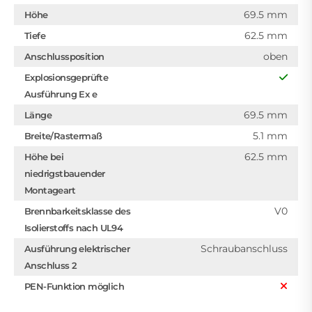
69.5 mm
Höhe
62.5 mm
Tiefe
oben
Anschlussposition
Explosionsgeprüfte
Ausführung Ex e
69.5 mm
Länge
5.1 mm
Breite/Rastermaß
62.5 mm
Höhe bei
niedrigstbauender
Montageart
V0
Brennbarkeitsklasse des
Isolierstoffs nach UL94
Schraubanschluss
Ausführung elektrischer
Anschluss 2
PEN-Funktion möglich