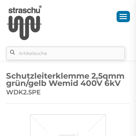
Si
b
Schutzleiterklemme 2,5qmm
si
grün/gelb Wemid 400V 6kV
WDK2.5PE