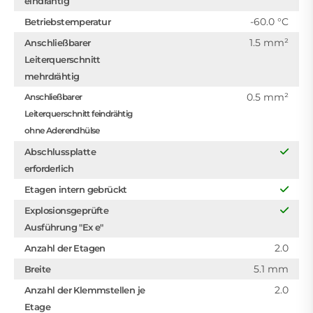
eindrähtig
-60.0 °C
Betriebstemperatur
1.5 mm²
Anschließbarer
Leiterquerschnitt
mehrdrähtig
0.5 mm²
Anschließbarer
Leiterquerschnitt feindrähtig
ohne Aderendhülse
Abschlussplatte
erforderlich
Etagen intern gebrückt
Explosionsgeprüfte
Ausführung "Ex e"
2.0
Anzahl der Etagen
5.1 mm
Breite
2.0
Anzahl der Klemmstellen je
Etage