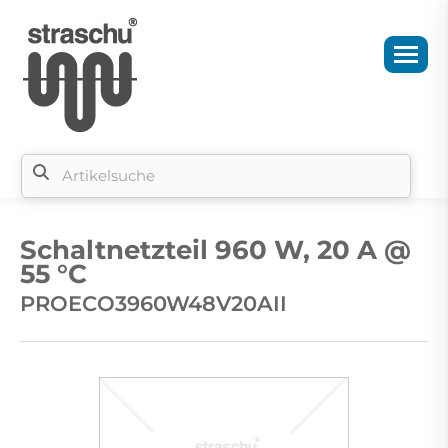
Si
b
Schaltnetzteil 960 W, 20 A @
si
55 °C
PROECO3960W48V20AII