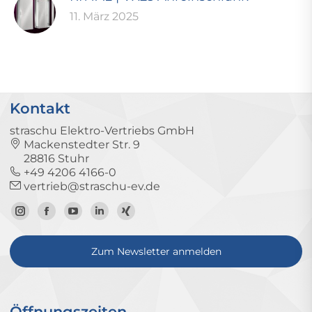
11. März 2025
Kontakt
straschu Elektro-Vertriebs GmbH
Mackenstedter Str. 9
28816 Stuhr
+49 4206 4166-0
vertrieb@straschu-ev.de
Zum
Zur
Zum
Zum
Zum
Instagram-
Facebook-
YouTube-
LinkedIn-
Xing-
Zum Newsletter anmelden
Profil
Seite
Kanal
Profil
Profil
Öffnungszeiten