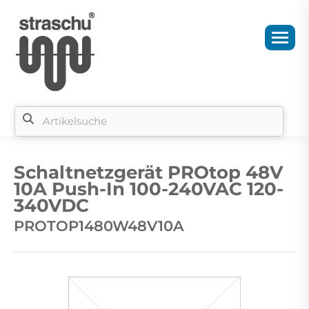
Si
b
Schaltnetzgerät PROtop 48V
si
10A Push-In 100-240VAC 120-
340VDC
PROTOP1480W48V10A