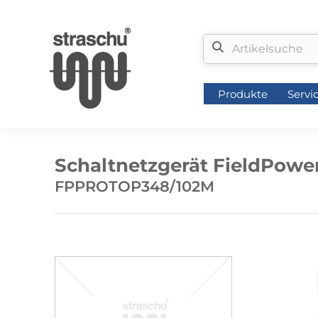
Produkte
Servi
Produkte
Servi
Schaltnetzgerät FieldPower
FPPROTOP348/102M