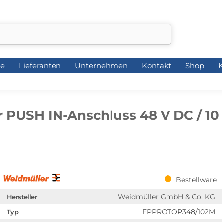
ce
Lieferanten
Unternehmen
Kontakt
Shop
K
ce
Lieferanten
Unternehmen
Kontakt
Shop
K
 PUSH IN-Anschluss 48 V DC / 10
Bestellware
Weidmüller GmbH & Co. KG
Hersteller
FPPROTOP348/102M
Typ