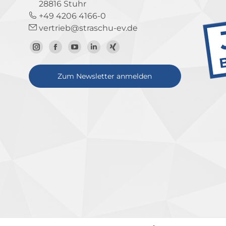
28816 Stuhr
+49 4206 4166-0
vertrieb@straschu-ev.de
Zum
Zur
Zum
Zum
Zum
Instagram-
Facebook-
YouTube-
LinkedIn-
Xing-
Zum Newsletter anmelden
Profil
Seite
Kanal
Profil
Profil