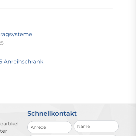
tragsysteme
25
25 Anreihschrank
Schnellkontakt
Schnellkontakt
oartikel
ter