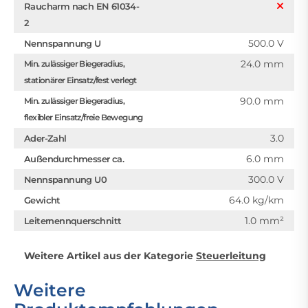
Raucharm nach EN 61034-
2
500.0 V
Nennspannung U
24.0 mm
Min. zulässiger Biegeradius,
stationärer Einsatz/fest verlegt
90.0 mm
Min. zulässiger Biegeradius,
flexibler Einsatz/freie Bewegung
3.0
Ader-Zahl
6.0 mm
Außendurchmesser ca.
300.0 V
Nennspannung U0
64.0 kg/km
Gewicht
1.0 mm²
Leiternennquerschnitt
Weitere Artikel aus der Kategorie
Steuerleitung
Weitere