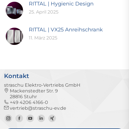
RITTAL | Hygienic Design
25. April 2025
RITTAL | VX25 Anreihschrank
11. März 2025
Kontakt
straschu Elektro-Vertriebs GmbH
Mackenstedter Str. 9
28816 Stuhr
+49 4206 4166-0
vertrieb@straschu-ev.de
Zum
Zur
Zum
Zum
Zum