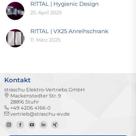
RITTAL | Hygienic Design
25. April 2025
RITTAL | VX25 Anreihschrank
11. März 2025
Kontakt
straschu Elektro-Vertriebs GmbH
Mackenstedter Str. 9
28816 Stuhr
+49 4206 4166-0
vertrieb@straschu-ev.de
Zum
Zur
Zum
Zum
Zum