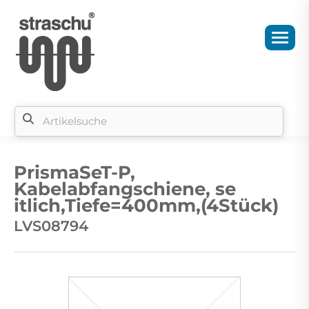
Si
b
PrismaSeT-P,
si
Kabelabfangschiene, se
itlich,Tiefe=400mm,(4Stück)
LVS08794