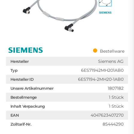
Bestellware
Siemens AG
Hersteller
6ES71942MH201AB0
Typ
6ES7194-2MH20-1AB0
Hersteller ID
1807182
Unsere Artikelnummer
1 Stück
Bestellmenge
1 Stück
Inhalt Verpackung
4047623407270
EAN
85444290
Zolltarif-Nr.