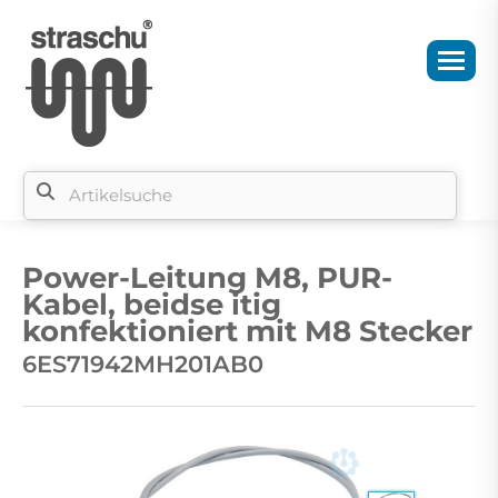
Si
b
Power-Leitung M8, PUR-
si
Kabel, beidse itig
konfektioniert mit M8 Stecker
6ES71942MH201AB0