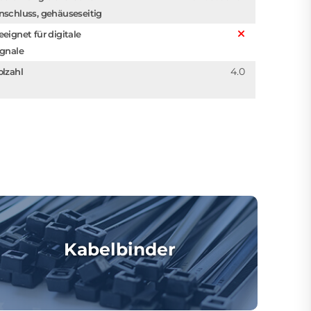
nschluss, gehäuseseitig
eeignet für digitale
ignale
4.0
olzahl
Kabelbinder