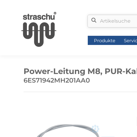
Produkte
Servi
Produkte
Servi
Power-Leitung M8, PUR-Kabe
6ES71942MH201AA0