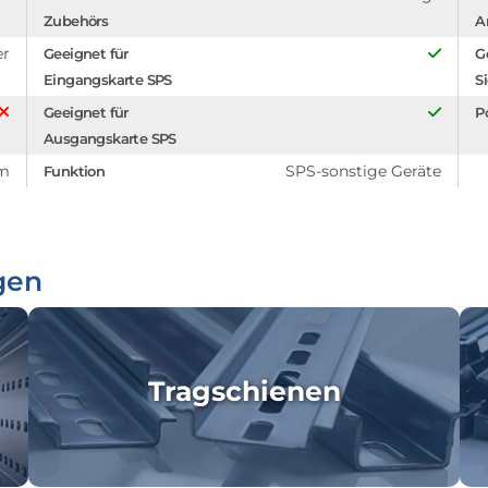
Zubehörs
A
er
Geeignet für
G
Eingangskarte SPS
S
Geeignet für
P
Ausgangskarte SPS
 m
SPS-sonstige Geräte
Funktion
gen
Tragschienen