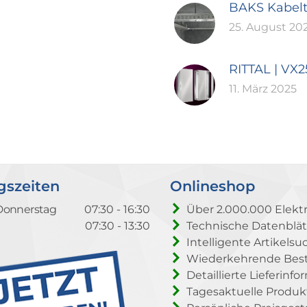
BAKS Kabel
25. August 20
RITTAL | VX
11. März 2025
gszeiten
Onlineshop
Donnerstag
07:30 - 16:30
Über 2.000.000 Elektr
07:30 - 13:30
Technische Datenblät
Intelligente Artikelsu
Wiederkehrende Beste
Detaillierte Lieferinf
Tagesaktuelle Produ