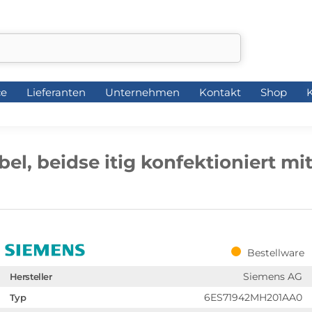
ce
Lieferanten
Unternehmen
Kontakt
Shop
K
ce
Lieferanten
Unternehmen
Kontakt
Shop
K
l, beidse itig konfektioniert mi
Bestellware
Siemens AG
Hersteller
6ES71942MH201AA0
Typ