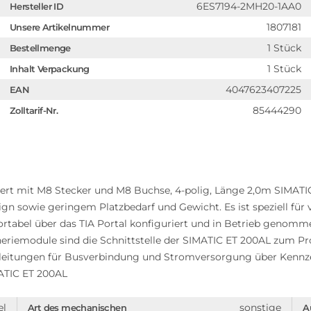
6ES7194-2MH20-1AA0
Hersteller ID
1807181
Unsere Artikelnummer
1 Stück
Bestellmenge
1 Stück
Inhalt Verpackung
4047623407225
EAN
85444290
Zolltarif-Nr.
iert mit M8 Stecker und M8 Buchse, 4-polig, Länge 2,0m SIMATIC
n sowie geringem Platzbedarf und Gewicht. Es ist speziell für
ortabel über das TIA Portal konfiguriert und in Betrieb geno
heriemodule sind die Schnittstelle der SIMATIC ET 200AL zum Pr
sleitungen für Busverbindung und Stromversorgung über Kennz
MATIC ET 200AL
el
sonstige
Art des mechanischen
A