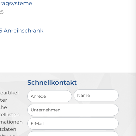
tragsysteme
25
25 Anreihschrank
Schnellkontakt
Schnellkontakt
oartikel
ter
che
lllisten
ormationen
ktdaten