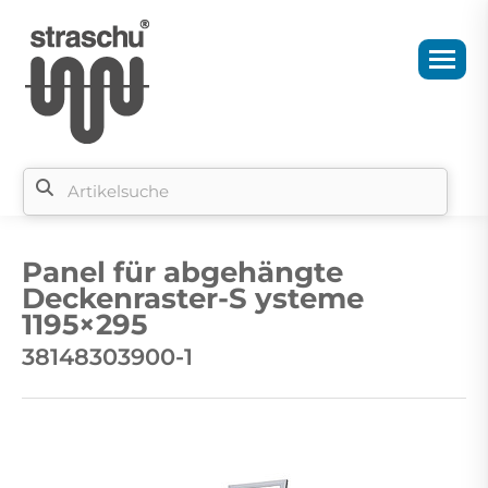
Si
b
Panel für abgehängte
si
Deckenraster-S ysteme
1195×295
38148303900-1