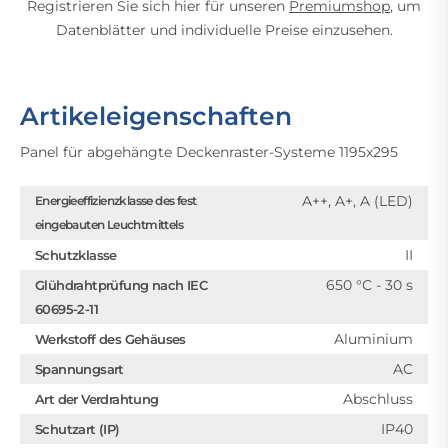
Registrieren Sie sich hier für unseren
Premiumshop
, um
Datenblätter und individuelle Preise einzusehen.
Artikeleigenschaften
Panel für abgehängte Deckenraster-Systeme 1195x295
A++, A+, A (LED)
Energieeffizienzklasse des fest
eingebauten Leuchtmittels
II
Schutzklasse
650 °C - 30 s
Glühdrahtprüfung nach IEC
60695-2-11
Aluminium
Werkstoff des Gehäuses
AC
Spannungsart
Abschluss
Art der Verdrahtung
IP40
Schutzart (IP)