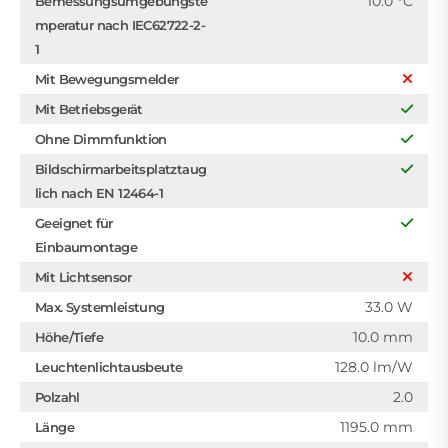
10.0 °C
Bemessungsumgebungste
mperatur nach IEC62722-2-
1
Mit Bewegungsmelder
Mit Betriebsgerät
Ohne Dimmfunktion
Bildschirmarbeitsplatztaug
lich nach EN 12464-1
Geeignet für
Einbaumontage
Mit Lichtsensor
33.0 W
Max. Systemleistung
10.0 mm
Höhe/Tiefe
128.0 lm/W
Leuchtenlichtausbeute
2.0
Polzahl
1195.0 mm
Länge