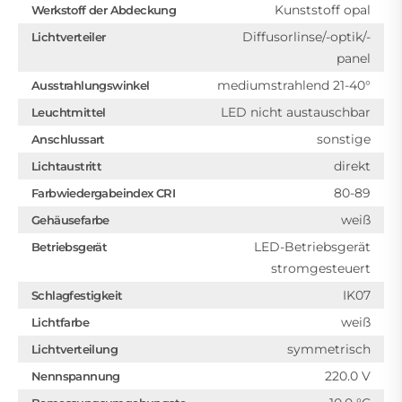
Kunststoff opal
Werkstoff der Abdeckung
Diffusorlinse/-optik/-
Lichtverteiler
panel
mediumstrahlend 21-40°
Ausstrahlungswinkel
LED nicht austauschbar
Leuchtmittel
sonstige
Anschlussart
direkt
Lichtaustritt
80-89
Farbwiedergabeindex CRI
weiß
Gehäusefarbe
LED-Betriebsgerät
Betriebsgerät
stromgesteuert
IK07
Schlagfestigkeit
weiß
Lichtfarbe
symmetrisch
Lichtverteilung
220.0 V
Nennspannung