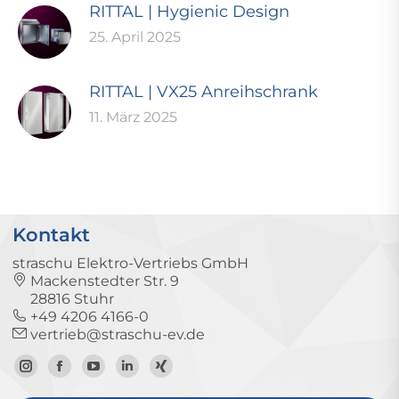
RITTAL | Hygienic Design
25. April 2025
RITTAL | VX25 Anreihschrank
11. März 2025
Kontakt
straschu Elektro-Vertriebs GmbH
Mackenstedter Str. 9
28816 Stuhr
+49 4206 4166-0
vertrieb@straschu-ev.de
Zum
Zur
Zum
Zum
Zum