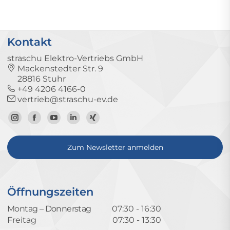
Kontakt
straschu Elektro-Vertriebs GmbH
Mackenstedter Str. 9
28816 Stuhr
+49 4206 4166-0
vertrieb@straschu-ev.de
Zum
Zur
Zum
Zum
Zum
Instagram-
Facebook-
YouTube-
LinkedIn-
Xing-
Zum Newsletter anmelden
Profil
Seite
Kanal
Profil
Profil
Öffnungszeiten
Montag – Donnerstag
07:30 - 16:30
Freitag
07:30 - 13:30