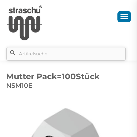
Si
b
Mutter Pack=100Stück
si
NSM10E