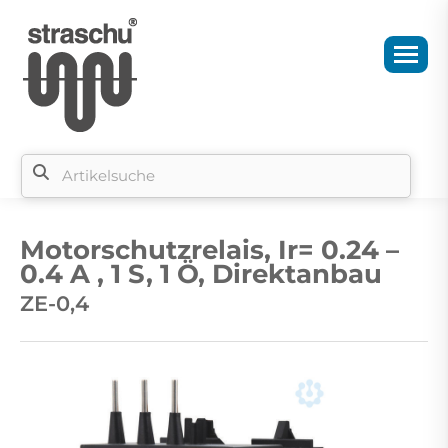
Si
b
Motorschutzrelais, Ir= 0.24 –
si
0.4 A , 1 S, 1 Ö, Direktanbau
ZE-0,4