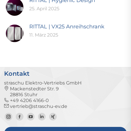
RITTAL | Hygienic Design
25. April 2025
RITTAL | VX25 Anreihschrank
11. März 2025
Kontakt
straschu Elektro-Vertriebs GmbH
Mackenstedter Str. 9
28816 Stuhr
+49 4206 4166-0
vertrieb@straschu-ev.de
Zum
Zur
Zum
Zum
Zum
Instagram-
Facebook-
YouTube-
LinkedIn-
Xing-