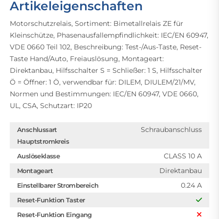
Artikeleigenschaften
Motorschutzrelais, Sortiment: Bimetallrelais ZE für
Kleinschütze, Phasenausfallempfindlichkeit: IEC/EN 60947,
VDE 0660 Teil 102, Beschreibung: Test-/Aus-Taste, Reset-
Taste Hand/Auto, Freiauslösung, Montageart:
Direktanbau, Hilfsschalter S = Schließer: 1 S, Hilfsschalter
Ö = Öffner: 1 Ö, verwendbar für: DILEM, DIULEM/21/MV,
Normen und Bestimmungen: IEC/EN 60947, VDE 0660,
UL, CSA, Schutzart: IP20
Schraubanschluss
Anschlussart
Hauptstromkreis
CLASS 10 A
Auslöseklasse
Direktanbau
Montageart
0.24 A
Einstellbarer Strombereich
Reset-Funktion Taster
Reset-Funktion Eingang