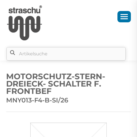
Si
b
MOTORSCHUTZ-STERN-
si
DREIECK- SCHALTER F.
FRONTBEF
MNY013-F4-B-SI/26