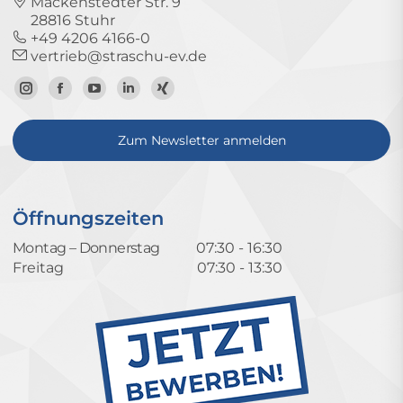
Mackenstedter Str. 9
28816 Stuhr
+49 4206 4166-0
vertrieb@straschu-ev.de
Zum
Zur
Zum
Zum
Zum
Instagram-
Facebook-
YouTube-
LinkedIn-
Xing-
Zum Newsletter anmelden
Profil
Seite
Kanal
Profil
Profil
Öffnungszeiten
Montag – Donnerstag
07:30 - 16:30
Freitag
07:30 - 13:30