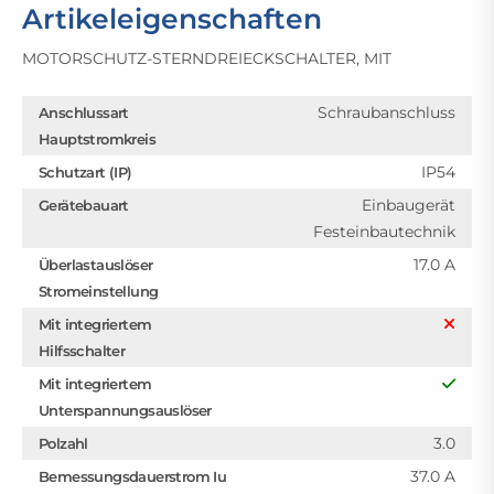
Artikeleigenschaften
MOTORSCHUTZ-STERNDREIECKSCHALTER, MIT
Schraubanschluss
Anschlussart
Hauptstromkreis
IP54
Schutzart (IP)
Einbaugerät
Gerätebauart
Festeinbautechnik
17.0 A
Überlastauslöser
Stromeinstellung
Mit integriertem
Hilfsschalter
Mit integriertem
Unterspannungsauslöser
3.0
Polzahl
37.0 A
Bemessungsdauerstrom Iu