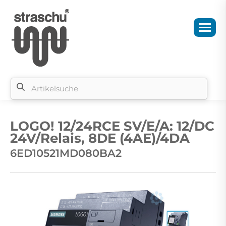
Si
b
LOGO! 12/24RCE SV/E/A: 12/DC
si
24V/Relais, 8DE (4AE)/4DA
6ED10521MD080BA2