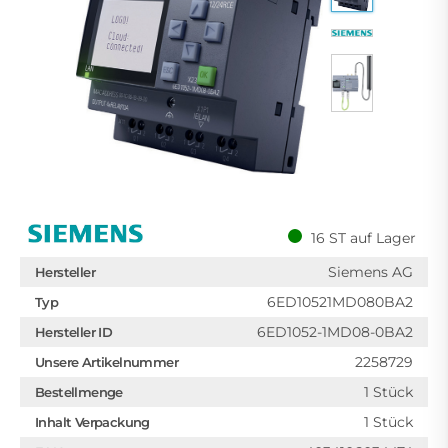
16 ST auf Lager
Siemens AG
Hersteller
6ED10521MD080BA2
Typ
6ED1052-1MD08-0BA2
Hersteller ID
2258729
Unsere Artikelnummer
1 Stück
Bestellmenge
1 Stück
Inhalt Verpackung