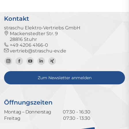
Kontakt
straschu Elektro-Vertriebs GmbH
Mackenstedter Str. 9
28816 Stuhr
+49 4206 4166-0
vertrieb@straschu-ev.de
Zum
Zur
Zum
Zum
Zum
Instagram-
Facebook-
YouTube-
LinkedIn-
Xing-
Zum Newsletter anmelden
Profil
Seite
Kanal
Profil
Profil
Öffnungszeiten
Montag – Donnerstag
07:30 - 16:30
Freitag
07:30 - 13:30