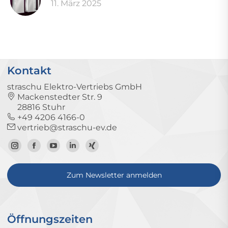
11. März 2025
Kontakt
straschu Elektro-Vertriebs GmbH
Mackenstedter Str. 9
28816 Stuhr
+49 4206 4166-0
vertrieb@straschu-ev.de
Zum
Zur
Zum
Zum
Zum
Instagram-
Facebook-
YouTube-
LinkedIn-
Xing-
Zum Newsletter anmelden
Profil
Seite
Kanal
Profil
Profil
Öffnungszeiten