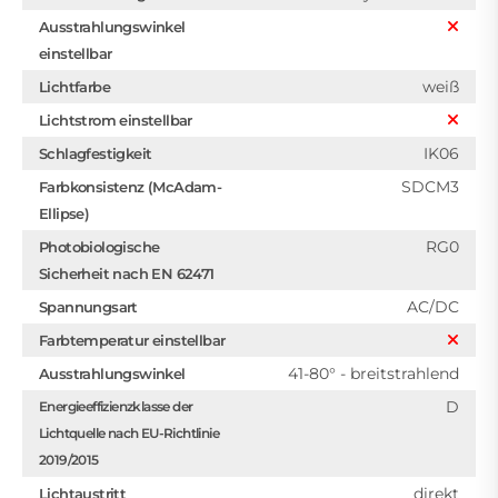
Ausstrahlungswinkel
einstellbar
weiß
Lichtfarbe
Lichtstrom einstellbar
IK06
Schlagfestigkeit
SDCM3
Farbkonsistenz (McAdam-
Ellipse)
RG0
Photobiologische
Sicherheit nach EN 62471
AC/DC
Spannungsart
Farbtemperatur einstellbar
41-80° - breitstrahlend
Ausstrahlungswinkel
D
Energieeffizienzklasse der
Lichtquelle nach EU-Richtlinie
2019/2015
direkt
Lichtaustritt