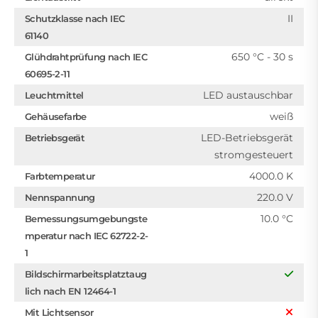
II
Schutzklasse nach IEC
61140
650 °C - 30 s
Glühdrahtprüfung nach IEC
60695-2-11
LED austauschbar
Leuchtmittel
weiß
Gehäusefarbe
LED-Betriebsgerät
Betriebsgerät
stromgesteuert
4000.0 K
Farbtemperatur
220.0 V
Nennspannung
10.0 °C
Bemessungsumgebungste
mperatur nach IEC 62722-2-
1
Bildschirmarbeitsplatztaug
lich nach EN 12464-1
Mit Lichtsensor