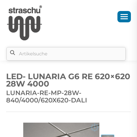
Si
b
LED- LUNARIA G6 RE 620×620
si
28W 4000
LUNARIA-RE-MP-28W-
840/4000/620X620-DALI