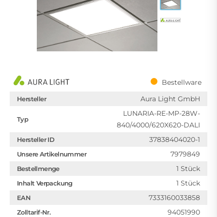
Bestellware
Aura Light GmbH
Hersteller
LUNARIA-RE-MP-28W-
Typ
840/4000/620X620-DALI
37838404020-1
Hersteller ID
7979849
Unsere Artikelnummer
1 Stück
Bestellmenge
1 Stück
Inhalt Verpackung
7333160033858
EAN
94051990
Zolltarif-Nr.