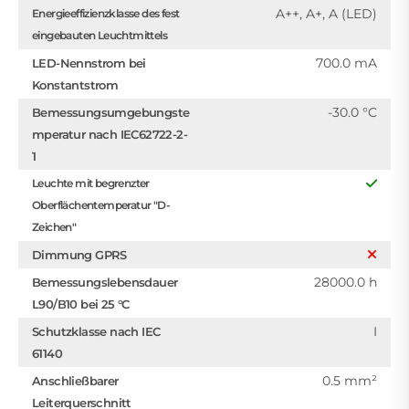
A++, A+, A (LED)
Energieeffizienzklasse des fest
eingebauten Leuchtmittels
700.0 mA
LED-Nennstrom bei
Konstantstrom
-30.0 °C
Bemessungsumgebungste
mperatur nach IEC62722-2-
1
Leuchte mit begrenzter
Oberflächentemperatur "D-
Zeichen"
Dimmung GPRS
28000.0 h
Bemessungslebensdauer
L90/B10 bei 25 °C
I
Schutzklasse nach IEC
61140
0.5 mm²
Anschließbarer
Leiterquerschnitt