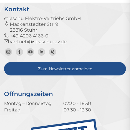
Kontakt
straschu Elektro-Vertriebs GmbH
Mackenstedter Str. 9
28816 Stuhr
+49 4206 4166-0
vertrieb@straschu-ev.de
Zum
Zur
Zum
Zum
Zum
Instagram-
Facebook-
YouTube-
LinkedIn-
Xing-
Zum Newsletter anmelden
Profil
Seite
Kanal
Profil
Profil
Öffnungszeiten
Montag – Donnerstag
07:30 - 16:30
Freitag
07:30 - 13:30