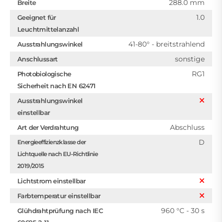
288.0 mm
Breite
1.0
Geeignet für
Leuchtmittelanzahl
41-80° - breitstrahlend
Ausstrahlungswinkel
sonstige
Anschlussart
RG1
Photobiologische
Sicherheit nach EN 62471
Ausstrahlungswinkel
einstellbar
Abschluss
Art der Verdrahtung
D
Energieeffizienzklasse der
Lichtquelle nach EU-Richtlinie
2019/2015
Lichtstrom einstellbar
Farbtemperatur einstellbar
960 °C - 30 s
Glühdrahtprüfung nach IEC