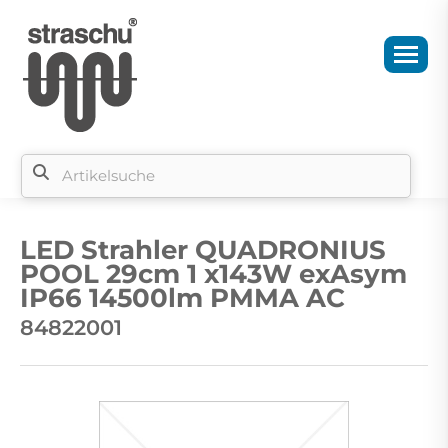
Si
b
LED Strahler QUADRONIUS
si
POOL 29cm 1 x143W exAsym
IP66 14500lm PMMA AC
84822001