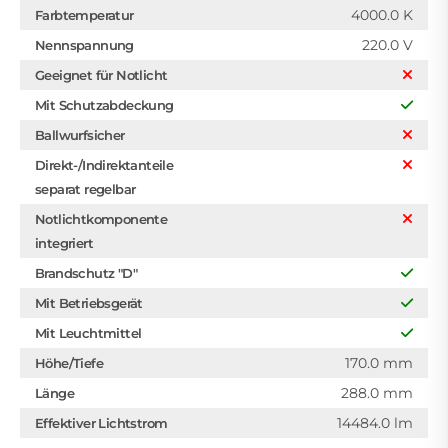
4000.0 K
Farbtemperatur
220.0 V
Nennspannung
Geeignet für Notlicht
Mit Schutzabdeckung
Ballwurfsicher
Direkt-/Indirektanteile
separat regelbar
Notlichtkomponente
integriert
Brandschutz "D"
Mit Betriebsgerät
Mit Leuchtmittel
170.0 mm
Höhe/Tiefe
288.0 mm
Länge
14484.0 lm
Effektiver Lichtstrom