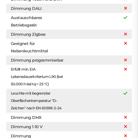
Dimmung DALI
Austauschbares
Betriebsgerät
Dimmung Zigbee
Geeignet für
Nebenleuchtmittel
Dimmung programmierbar
Erfüllt min. EIA
Lebensdauerkriterium L90 (bei
50.000 h bei tq = 25 °C)
Leuchte mit begrenzter
Oberflächentemperatur "D-
Zeichen" nach EN 60598-2-24
Dimmung DMX
Dimmung 1-10 V
Dimmung