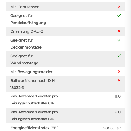
Mit Lichtsensor
Geeignet für
Pendelaufhängung
Dimmung DALI-2
Geeignet für
Deckenmontage
Geeignet für
Wandmontage
Mit Bewegungsmelder
Ballwurfsicher nach DIN
18032-3
11.0
Max. Anzahl der Leuchten pro
Leitungsschutzschalter C16
6.0
Max. Anzahl der Leuchten pro
Leitungsschutzschalter B16
sonstige
Energieeffizienzindex (EEI)