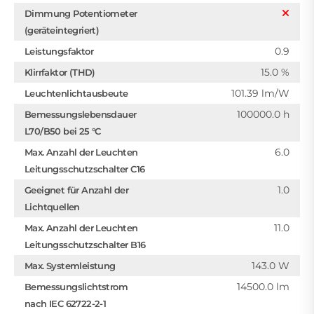
Dimmung Potentiometer
(geräteintegriert)
0.9
Leistungsfaktor
15.0 %
Klirrfaktor (THD)
101.39 lm/W
Leuchtenlichtausbeute
100000.0 h
Bemessungslebensdauer
L70/B50 bei 25 °C
6.0
Max. Anzahl der Leuchten
Leitungsschutzschalter C16
1.0
Geeignet für Anzahl der
Lichtquellen
11.0
Max. Anzahl der Leuchten
Leitungsschutzschalter B16
143.0 W
Max. Systemleistung
14500.0 lm
Bemessungslichtstrom
nach IEC 62722-2-1