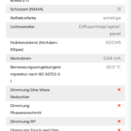
60695-2-11
13
Schutzart (NEMA)
sonstige
Reflektorfarbe
Diffusorlinse/-optik/-
Lichtverteiler
panel
SDCM5
Farbkonsistenz (McAdam-
Ellipse)
0.69 mA
Nennstrom
-30.0 °C
Bemessungsumgebungste
mperatur nach IEC 62722-2-
1
Dimmung Sine Wave
Reduction
Dimmung
Phasenanschnitt
Dimmung RF
Dimmung Touch and Dim