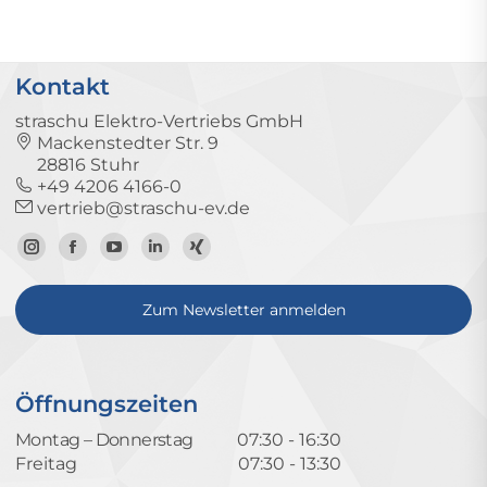
Kontakt
straschu Elektro-Vertriebs GmbH
Mackenstedter Str. 9
28816 Stuhr
+49 4206 4166-0
vertrieb@straschu-ev.de
Zum
Zur
Zum
Zum
Zum
Instagram-
Facebook-
YouTube-
LinkedIn-
Xing-
Zum Newsletter anmelden
Profil
Seite
Kanal
Profil
Profil
Öffnungszeiten
Montag – Donnerstag
07:30 - 16:30
Freitag
07:30 - 13:30