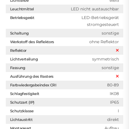
weiß
Lichtfarbe
LED nicht austauschbar
Leuchtmittel
LED-Betriebsgerät
Betriebsgerät
stromgesteuert
sonstige
Schaltung
ohne Reflektor
Werkstoff des Reflektors
Reflektor
symmetrisch
Lichtverteilung
sonstige
Fassung
Ausführung des Rasters
80-89
Farbwiedergabeindex CRI
IK08
Schlagfestigkeit
IP65
Schutzart (IP)
I
Schutzklasse
direkt
Lichtaustritt
Aufbau
Montageart