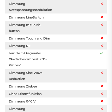
Dimmung
Netzspannungsmodulation
Dimmung LineSwitch
Dimmung mit Push-
button
Dimmung Touch and Dim
Dimmung RF
Leuchte mit begrenzter
Oberflächentemperatur "D-
Zeichen"
Dimmung Sine Wave
Reduction
Dimmung Zigbee
Ohne Dimmfunktion
Dimmung 0-10 V
Dimmung