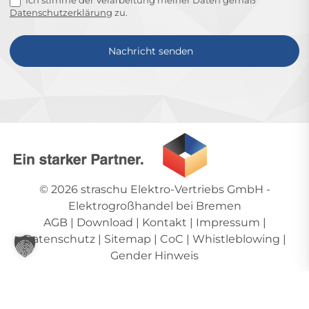
Ich stimme der Verarbeitung meiner Daten gemäß
Datenschutzerklärung
zu.
Nachricht senden
Alternative:
© 2026
straschu Elektro-Vertriebs GmbH
-
Elektrogroßhandel bei Bremen
AGB
|
Download
|
Kontakt
|
Impressum
|
Datenschutz
|
Sitemap
|
CoC
|
Whistleblowing
|
Gender Hinweis