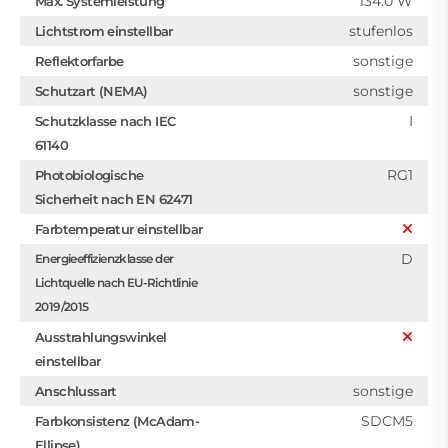
134.0 W
Max. Systemleistung
stufenlos
Lichtstrom einstellbar
sonstige
Reflektorfarbe
sonstige
Schutzart (NEMA)
I
Schutzklasse nach IEC
61140
RG1
Photobiologische
Sicherheit nach EN 62471
Farbtemperatur einstellbar
D
Energieeffizienzklasse der
Lichtquelle nach EU-Richtlinie
2019/2015
Ausstrahlungswinkel
einstellbar
sonstige
Anschlussart
SDCM5
Farbkonsistenz (McAdam-
Ellipse)