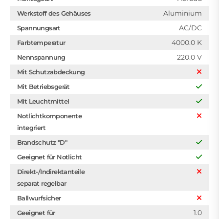
Aluminium
Werkstoff des Gehäuses
AC/DC
Spannungsart
4000.0 K
Farbtemperatur
220.0 V
Nennspannung
Mit Schutzabdeckung
Mit Betriebsgerät
Mit Leuchtmittel
Notlichtkomponente
integriert
Brandschutz "D"
Geeignet für Notlicht
Direkt-/Indirektanteile
separat regelbar
Ballwurfsicher
1.0
Geeignet für