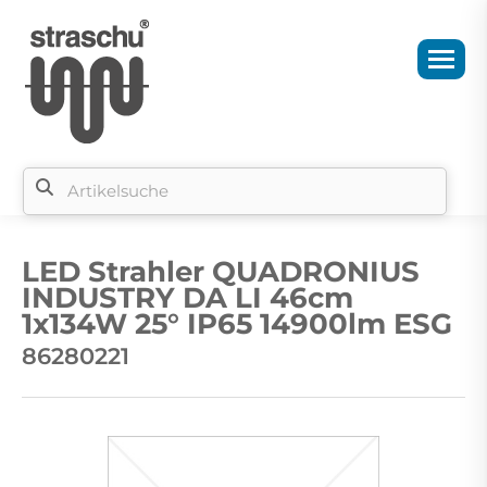
Si
b
LED Strahler QUADRONIUS
si
INDUSTRY DA LI 46cm
1x134W 25° IP65 14900lm ESG
86280221