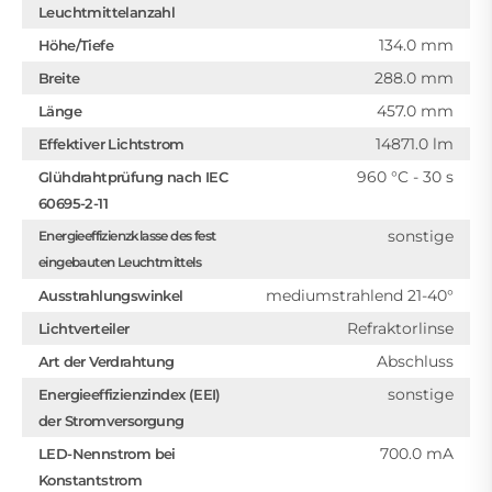
Leuchtmittelanzahl
134.0 mm
Höhe/Tiefe
288.0 mm
Breite
457.0 mm
Länge
14871.0 lm
Effektiver Lichtstrom
960 °C - 30 s
Glühdrahtprüfung nach IEC
60695-2-11
sonstige
Energieeffizienzklasse des fest
eingebauten Leuchtmittels
mediumstrahlend 21-40°
Ausstrahlungswinkel
Refraktorlinse
Lichtverteiler
Abschluss
Art der Verdrahtung
sonstige
Energieeffizienzindex (EEI)
der Stromversorgung
700.0 mA
LED-Nennstrom bei
Konstantstrom