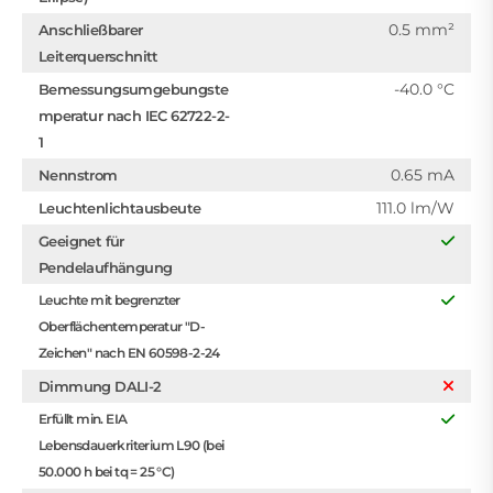
0.5 mm²
Anschließbarer
Leiterquerschnitt
-40.0 °C
Bemessungsumgebungste
mperatur nach IEC 62722-2-
1
0.65 mA
Nennstrom
111.0 lm/W
Leuchtenlichtausbeute
Geeignet für
Pendelaufhängung
Leuchte mit begrenzter
Oberflächentemperatur "D-
Zeichen" nach EN 60598-2-24
Dimmung DALI-2
Erfüllt min. EIA
Lebensdauerkriterium L90 (bei
50.000 h bei tq = 25 °C)