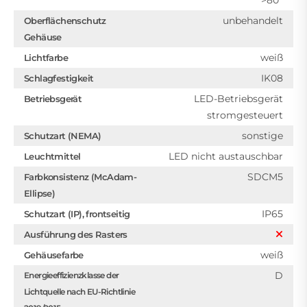
unbehandelt
Oberflächenschutz
Gehäuse
weiß
Lichtfarbe
IK08
Schlagfestigkeit
LED-Betriebsgerät
Betriebsgerät
stromgesteuert
sonstige
Schutzart (NEMA)
LED nicht austauschbar
Leuchtmittel
SDCM5
Farbkonsistenz (McAdam-
Ellipse)
IP65
Schutzart (IP), frontseitig
Ausführung des Rasters
weiß
Gehäusefarbe
D
Energieeffizienzklasse der
Lichtquelle nach EU-Richtlinie