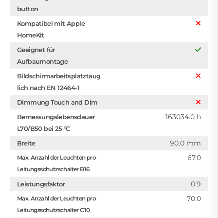
button
Kompatibel mit Apple
HomeKit
Geeignet für
Aufbaumontage
Bildschirmarbeitsplatztaug
lich nach EN 12464-1
Dimmung Touch and Dim
163034.0 h
Bemessungslebensdauer
L70/B50 bei 25 °C
90.0 mm
Breite
67.0
Max. Anzahl der Leuchten pro
Leitungsschutzschalter B16
0.9
Leistungsfaktor
70.0
Max. Anzahl der Leuchten pro
Leitungsschutzschalter C10