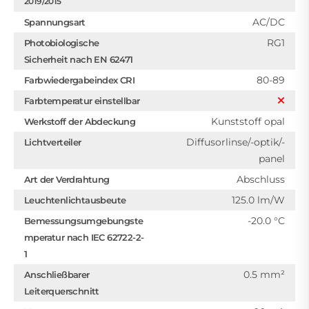
2019/2015
AC/DC
Spannungsart
RG1
Photobiologische
Sicherheit nach EN 62471
80-89
Farbwiedergabeindex CRI
Farbtemperatur einstellbar
Kunststoff opal
Werkstoff der Abdeckung
Diffusorlinse/-optik/-
Lichtverteiler
panel
Abschluss
Art der Verdrahtung
125.0 lm/W
Leuchtenlichtausbeute
-20.0 °C
Bemessungsumgebungste
mperatur nach IEC 62722-2-
1
0.5 mm²
Anschließbarer
Leiterquerschnitt