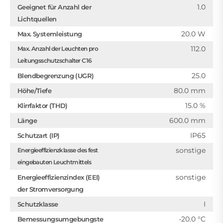
1.0
Geeignet für Anzahl der
Lichtquellen
20.0 W
Max. Systemleistung
112.0
Max. Anzahl der Leuchten pro
Leitungsschutzschalter C16
25.0
Blendbegrenzung (UGR)
80.0 mm
Höhe/Tiefe
15.0 %
Klirrfaktor (THD)
600.0 mm
Länge
IP65
Schutzart (IP)
sonstige
Energieeffizienzklasse des fest
eingebauten Leuchtmittels
sonstige
Energieeffizienzindex (EEI)
der Stromversorgung
I
Schutzklasse
-20.0 °C
Bemessungsumgebungste