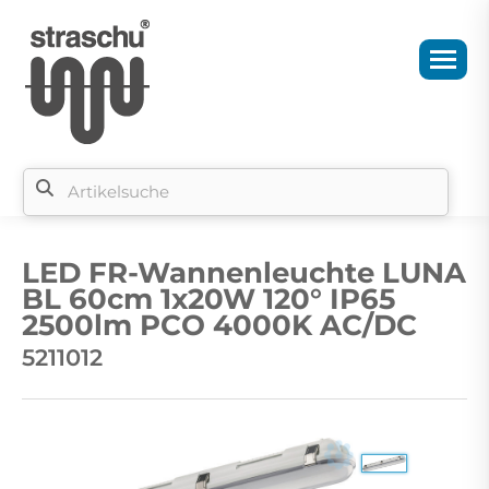
Si
b
LED FR-Wannenleuchte LUNA
si
BL 60cm 1x20W 120° IP65
2500lm PCO 4000K AC/DC
5211012