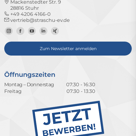
Mackenstedter Str. 9
28816 Stuhr
+49 4206 4166-0
vertrieb@straschu-ev.de
Zum
Zur
Zum
Zum
Zum
Instagram-
Facebook-
YouTube-
LinkedIn-
Xing-
Zum Newsletter anmelden
Profil
Seite
Kanal
Profil
Profil
Öffnungszeiten
Montag – Donnerstag
07:30 - 16:30
Freitag
07:30 - 13:30