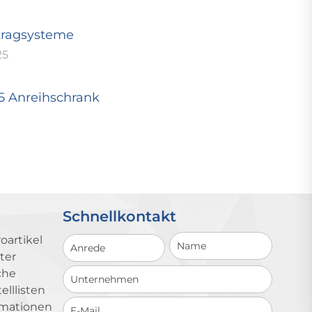
tragsysteme
25
25 Anreihschrank
Schnellkontakt
Schnellkontakt
oartikel
ter
che
lllisten
ormationen