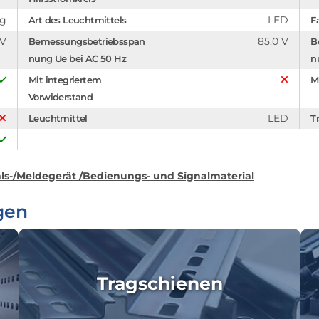
ng
LED
Art des Leuchtmittels
F
 V
85.0 V
Bemessungsbetriebsspan
B
nung Ue bei AC 50 Hz
n
Mit integriertem
M
Vorwiderstand
LED
Leuchtmittel
Tr
hls-/Meldegerät /Bedienungs- und Signalmaterial
gen
Tragschienen