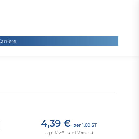
arriere
arriere
Sie
befinde
sich hier
4,39 €
per 1,00 ST
zzgl. MwSt. und Versand