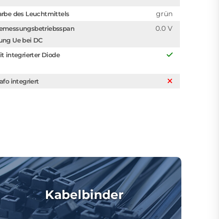
grün
arbe des Leuchtmittels
0.0 V
emessungsbetriebsspan
ung Ue bei DC
it integrierter Diode
afo integriert
Kabelbinder