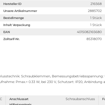
216568
Hersteller ID
2885702
Unsere Artikelnummer
1 Stück
Bestellmenge
1 Stück
Inhalt Verpackung
4015082165680
EAN
85318070
Zolltarif-Nr.
lusstechnik: Schraubklemmen, Bemessungsbetriebsspannung: Ue
aufnahme: Pmax.= 0.33 W, bei 230 V, Schutzart: IP20, Anbindu
C
Schraubanschluss
Anschlussart
F
Hilfsstromkreis