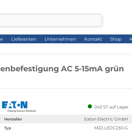
ce
Lieferanten
Unternehmen
Kontakt
Shop
K
ce
Lieferanten
Unternehmen
Kontakt
Shop
K
enbefestigung AC 5-15mA grün
243 ST auf Lager
Eaton Electric GmbH
Hersteller
M22-LEDC230-G
Typ