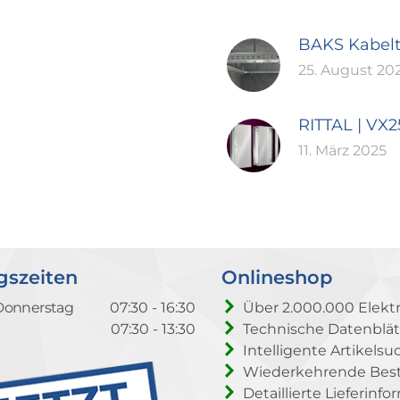
BAKS Kabel
25. August 20
RITTAL | VX
11. März 2025
gszeiten
Onlineshop
Donnerstag
07:30 - 16:30
Über 2.000.000 Elektr
07:30 - 13:30
Technische Datenblät
Intelligente Artikelsu
Wiederkehrende Beste
Detaillierte Lieferinf