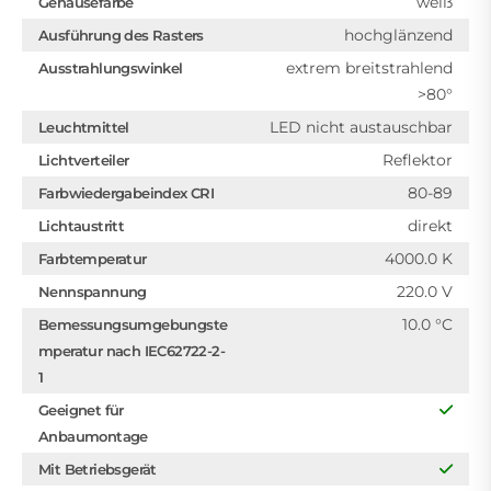
weiß
Gehäusefarbe
hochglänzend
Ausführung des Rasters
extrem breitstrahlend
Ausstrahlungswinkel
>80°
LED nicht austauschbar
Leuchtmittel
Reflektor
Lichtverteiler
80-89
Farbwiedergabeindex CRI
direkt
Lichtaustritt
4000.0 K
Farbtemperatur
220.0 V
Nennspannung
10.0 °C
Bemessungsumgebungste
mperatur nach IEC62722-2-
1
Geeignet für
Anbaumontage
Mit Betriebsgerät