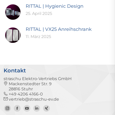
RITTAL | Hygienic Design
25. April 2025
RITTAL | VX25 Anreihschrank
11. März 2025
Kontakt
straschu Elektro-Vertriebs GmbH
Mackenstedter Str. 9
28816 Stuhr
+49 4206 4166-0
vertrieb@straschu-ev.de
Zum
Zur
Zum
Zum
Zum