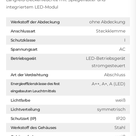
integriertem LED-Modul
ohne Abdeckung
Werkstoff der Abdeckung
Steckklemme
Anschlussart
I
Schutzklasse
AC
Spannungsart
LED-Betriebsgerät
Betriebsgerät
stromgesteuert
Abschluss
Art der Verdrahtung
A++, A+, A (LED)
Energieeffizienzklasse des fest
eingebauten Leuchtmittels
weiß
Lichtfarbe
symmetrisch
Lichtverteilung
IP20
Schutzart (IP)
Stahl
Werkstoff des Gehäuses