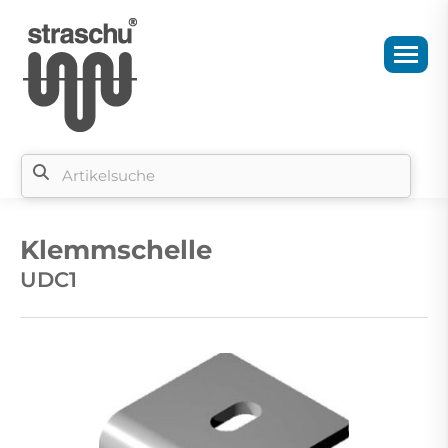
Si
b
Klemmschelle
si
UDC1