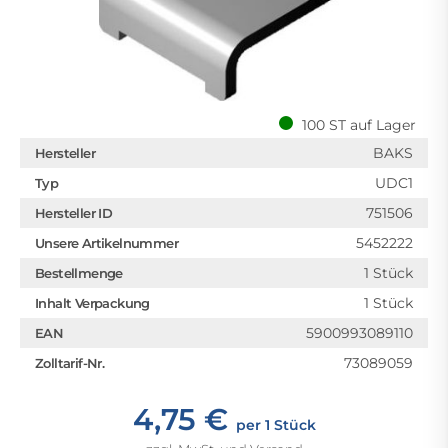
100 ST auf Lager
BAKS
Hersteller
UDC1
Typ
751506
Hersteller ID
5452222
Unsere Artikelnummer
1 Stück
Bestellmenge
1 Stück
Inhalt Verpackung
5900993089110
EAN
73089059
Zolltarif-Nr.
4,75 €
per 1 Stück