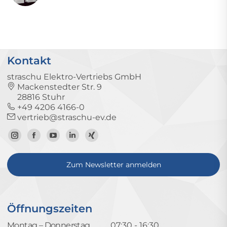
Kontakt
straschu Elektro-Vertriebs GmbH
Mackenstedter Str. 9
28816 Stuhr
+49 4206 4166-0
vertrieb@straschu-ev.de
Zum
Zur
Zum
Zum
Zum
Instagram-
Facebook-
YouTube-
LinkedIn-
Xing-
Zum Newsletter anmelden
Profil
Seite
Kanal
Profil
Profil
Öffnungszeiten
Montag – Donnerstag
07:30 - 16:30