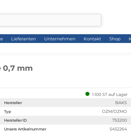
ce
Lieferanten
Unternehmen
Kontakt
Shop
K
ce
Lieferanten
Unternehmen
Kontakt
Shop
K
e 0,7 mm
1.100 ST auf Lager
BAKS
Hersteller
OZM/OZMO
Typ
753200
Hersteller ID
5452264
Unsere Artikelnummer