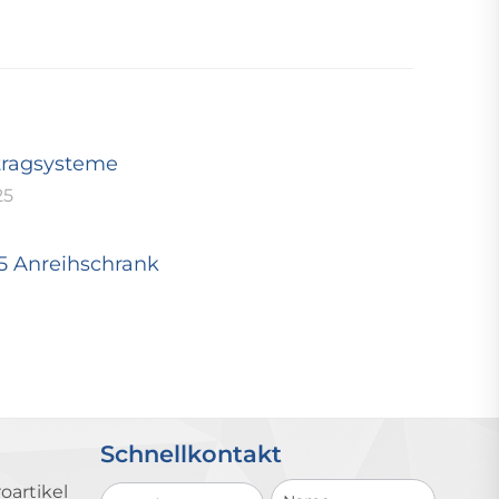
tragsysteme
25
25 Anreihschrank
Schnellkontakt
Schnellkontakt
oartikel