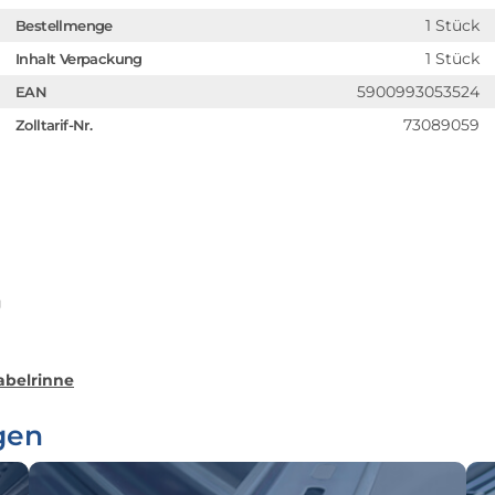
1 Stück
Bestellmenge
1 Stück
Inhalt Verpackung
5900993053524
EAN
73089059
Zolltarif-Nr.
g
abelrinne
gen