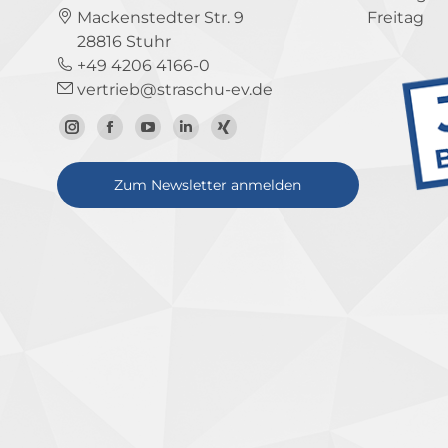
Mackenstedter Str. 9
Freitag
28816 Stuhr
+49 4206 4166-0
vertrieb@straschu-ev.de
Zum
Zur
Zum
Zum
Zum
Instagram-
Facebook-
YouTube-
LinkedIn-
Xing-
Zum Newsletter anmelden
Profil
Seite
Kanal
Profil
Profil