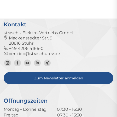
Kontakt
straschu Elektro-Vertriebs GmbH
Mackenstedter Str. 9
28816 Stuhr
+49 4206 4166-0
vertrieb@straschu-ev.de
Zum
Zur
Zum
Zum
Zum
Instagram-
Facebook-
YouTube-
LinkedIn-
Xing-
Zum Newsletter anmelden
Profil
Seite
Kanal
Profil
Profil
Öffnungszeiten
Montag – Donnerstag
07:30 - 16:30
Freitag
07:30 - 13:30