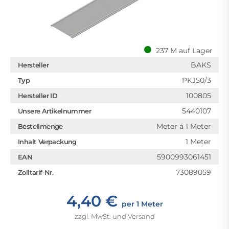
237 M auf Lager
BAKS
Hersteller
PKJ50/3
Typ
100805
Hersteller ID
5440107
Unsere Artikelnummer
Meter á 1 Meter
Bestellmenge
1 Meter
Inhalt Verpackung
5900993061451
EAN
73089059
Zolltarif-Nr.
4,40 €
per 1 Meter
zzgl. MwSt. und Versand