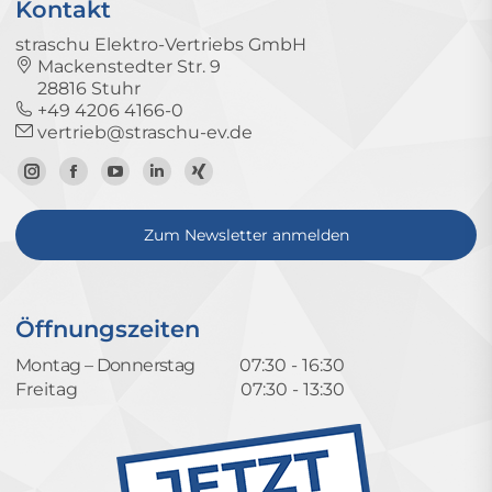
Kontakt
straschu Elektro-Vertriebs GmbH
Mackenstedter Str. 9
28816 Stuhr
+49 4206 4166-0
vertrieb@straschu-ev.de
Zum
Zur
Zum
Zum
Zum
Instagram-
Facebook-
YouTube-
LinkedIn-
Xing-
Zum Newsletter anmelden
Profil
Seite
Kanal
Profil
Profil
Öffnungszeiten
Montag – Donnerstag
07:30 - 16:30
Freitag
07:30 - 13:30