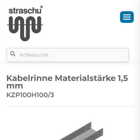
Si
b
Kabelrinne Materialstärke 1,5
si
mm
KZP100H100/3