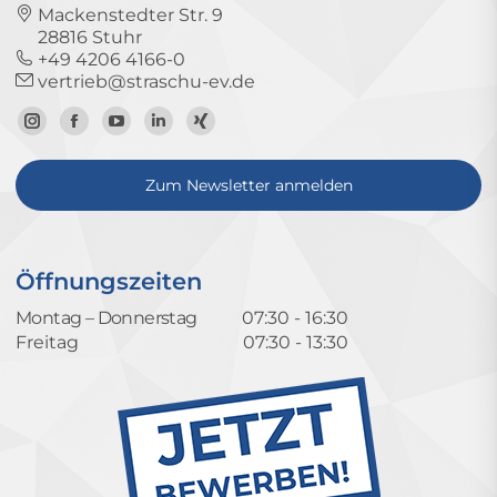
Mackenstedter Str. 9
28816 Stuhr
+49 4206 4166-0
vertrieb@straschu-ev.de
Zum
Zur
Zum
Zum
Zum
Instagram-
Facebook-
YouTube-
LinkedIn-
Xing-
Zum Newsletter anmelden
Profil
Seite
Kanal
Profil
Profil
Öffnungszeiten
Montag – Donnerstag
07:30 - 16:30
Freitag
07:30 - 13:30