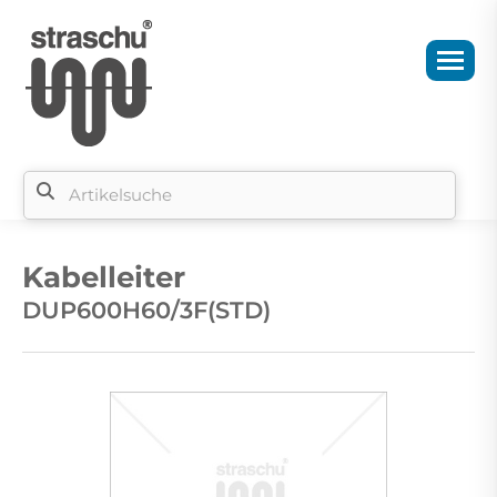
Si
b
Kabelleiter
si
DUP600H60/3F(STD)