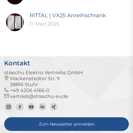
RITTAL | VX25 Anreihschrank
11. März 2025
Kontakt
straschu Elektro-Vertriebs GmbH
Mackenstedter Str. 9
28816 Stuhr
+49 4206 4166-0
vertrieb@straschu-ev.de
Zum
Zur
Zum
Zum
Zum
Instagram-
Facebook-
YouTube-
LinkedIn-
Xing-
Zum Newsletter anmelden
Profil
Seite
Kanal
Profil
Profil