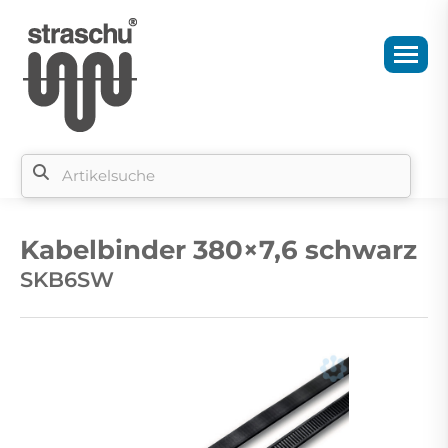
Si
b
Kabelbinder 380×7,6 schwarz
si
SKB6SW