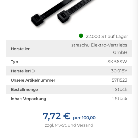
22.000 ST auf Lager
straschu Elektro-Vertriebs
Hersteller
GmbH
SKB6SW
Typ
30.018Y
Hersteller ID
5711523
Unsere Artikelnummer
1 Stück
Bestellmenge
1 Stück
Inhalt Verpackung
7,72 €
per 100,00
zzgl. MwSt. und Versand