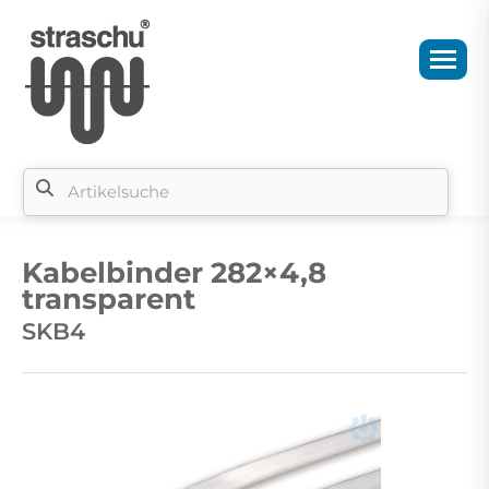
Si
b
Kabelbinder 282×4,8
si
transparent
SKB4