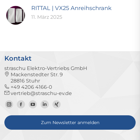
RITTAL | VX25 Anreihschrank
11. März 2025
Kontakt
straschu Elektro-Vertriebs GmbH
Mackenstedter Str. 9
28816 Stuhr
+49 4206 4166-0
vertrieb@straschu-ev.de
Zum
Zur
Zum
Zum
Zum
Instagram-
Facebook-
YouTube-
LinkedIn-
Xing-
Zum Newsletter anmelden
Profil
Seite
Kanal
Profil
Profil