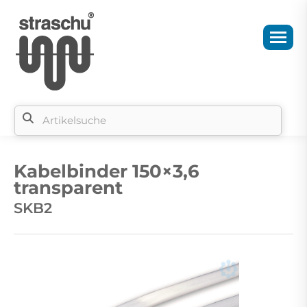
Si
b
Kabelbinder 150×3,6
si
transparent
SKB2