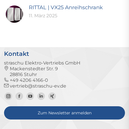
RITTAL | VX25 Anreihschrank
11. März 2025
Kontakt
straschu Elektro-Vertriebs GmbH
Mackenstedter Str. 9
28816 Stuhr
+49 4206 4166-0
vertrieb@straschu-ev.de
Zum
Zur
Zum
Zum
Zum
Instagram-
Facebook-
YouTube-
LinkedIn-
Xing-
Zum Newsletter anmelden
Profil
Seite
Kanal
Profil
Profil