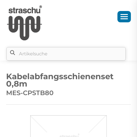
Si
b
Kabelabfangsschienenset
si
0,8m
MES-CPSTB80