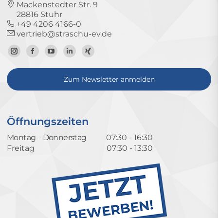
Mackenstedter Str. 9
28816 Stuhr
+49 4206 4166-0
vertrieb@straschu-ev.de
Zum
Zur
Zum
Zum
Zum
Instagram-
Facebook-
YouTube-
LinkedIn-
Xing-
Zum Newsletter anmelden
Profil
Seite
Kanal
Profil
Profil
Öffnungszeiten
Montag – Donnerstag
07:30 - 16:30
Freitag
07:30 - 13:30