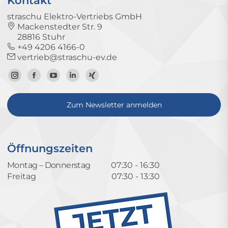
Kontakt
straschu Elektro-Vertriebs GmbH
Mackenstedter Str. 9
28816 Stuhr
+49 4206 4166-0
vertrieb@straschu-ev.de
Zum
Zur
Zum
Zum
Zum
Instagram-
Facebook-
YouTube-
LinkedIn-
Xing-
Zum Newsletter anmelden
Profil
Seite
Kanal
Profil
Profil
Öffnungszeiten
Montag – Donnerstag
07:30 - 16:30
Freitag
07:30 - 13:30