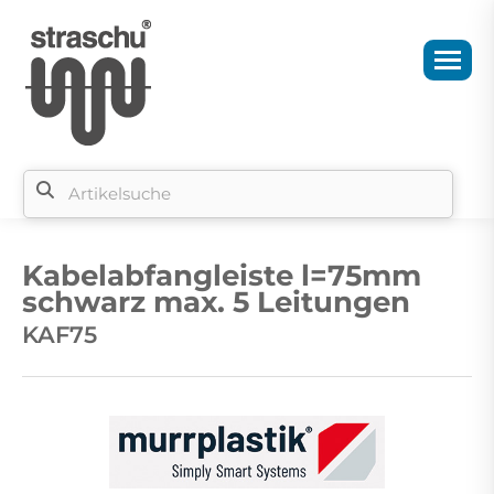
Si
b
Kabelabfangleiste l=75mm
si
schwarz max. 5 Leitungen
KAF75