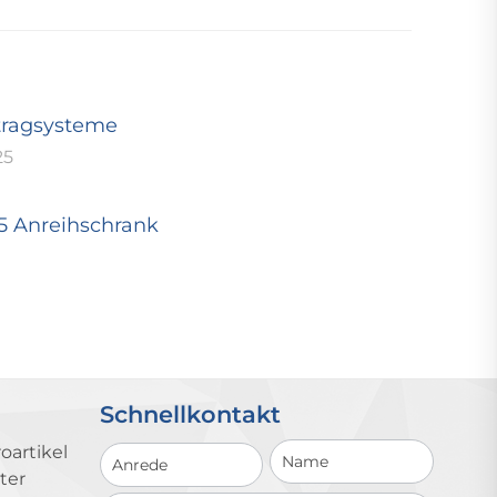
tragsysteme
25
25 Anreihschrank
Schnellkontakt
Schnellkontakt
oartikel
ter