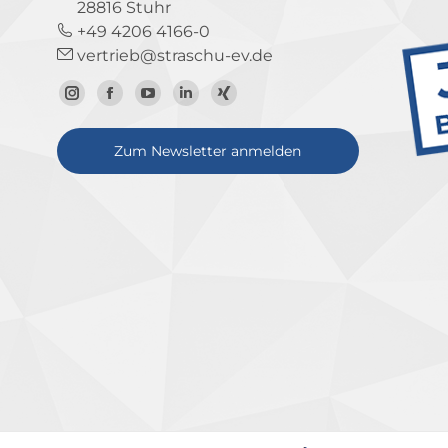
28816 Stuhr
+49 4206 4166-0
vertrieb@straschu-ev.de
Zum
Zur
Zum
Zum
Zum
Instagram-
Facebook-
YouTube-
LinkedIn-
Xing-
Zum Newsletter anmelden
Profil
Seite
Kanal
Profil
Profil