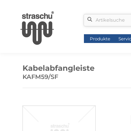
Produkte
Servi
Produkte
Servi
Kabelabfangleiste
KAFM59/SF