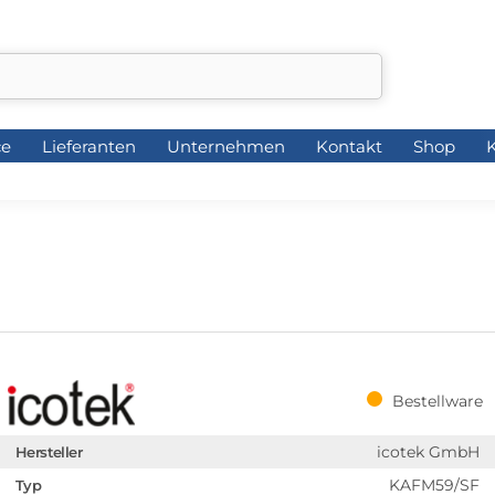
ce
Lieferanten
Unternehmen
Kontakt
Shop
K
ce
Lieferanten
Unternehmen
Kontakt
Shop
K
Bestellware
icotek GmbH
Hersteller
KAFM59/SF
Typ