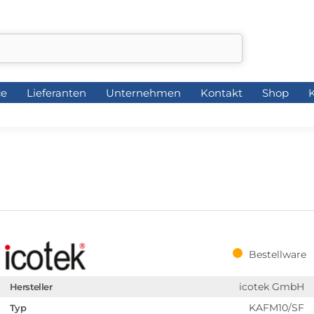
ce
Lieferanten
Unternehmen
Kontakt
Shop
K
ce
Lieferanten
Unternehmen
Kontakt
Shop
K
Bestellware
icotek GmbH
Hersteller
KAFM10/SF
Typ