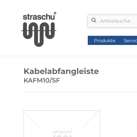
Produkte
Servi
Produkte
Servi
Kabelabfangleiste
KAFM10/SF