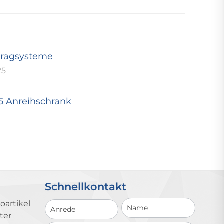
tragsysteme
25
25 Anreihschrank
Schnellkontakt
Schnellkontakt
oartikel
ter