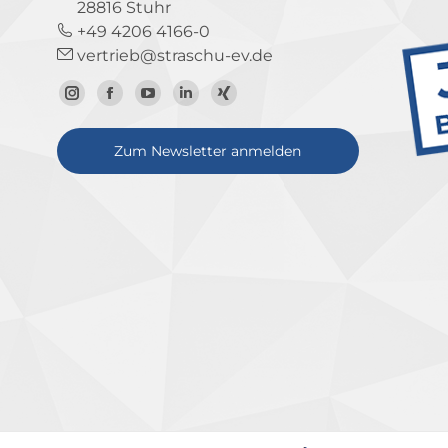
28816 Stuhr
+49 4206 4166-0
vertrieb@straschu-ev.de
Zum
Zur
Zum
Zum
Zum
Instagram-
Facebook-
YouTube-
LinkedIn-
Xing-
Zum Newsletter anmelden
Profil
Seite
Kanal
Profil
Profil