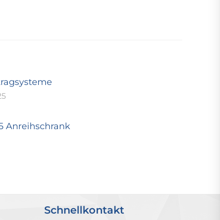
tragsysteme
25
25 Anreihschrank
Schnellkontakt