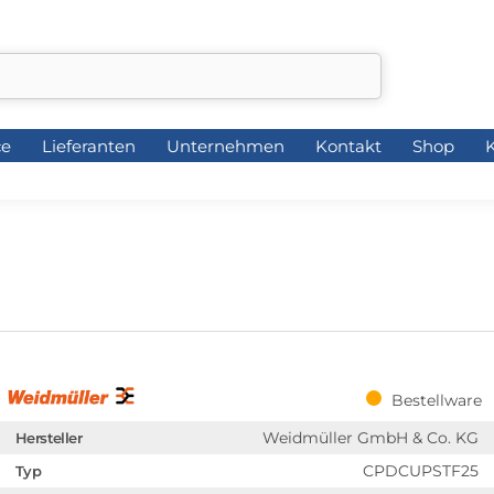
ce
Lieferanten
Unternehmen
Kontakt
Shop
K
ce
Lieferanten
Unternehmen
Kontakt
Shop
K
Bestellware
Weidmüller GmbH & Co. KG
Hersteller
CPDCUPSTF25
Typ