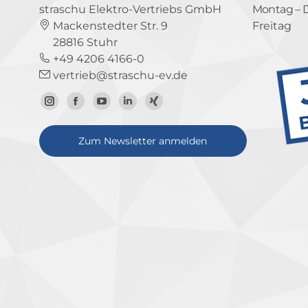
straschu Elektro-Vertriebs GmbH
Montag – 
Mackenstedter Str. 9
Freitag
28816 Stuhr
+49 4206 4166-0
vertrieb@straschu-ev.de
Zum
Zur
Zum
Zum
Zum
Instagram-
Facebook-
YouTube-
LinkedIn-
Xing-
Zum Newsletter anmelden
Profil
Seite
Kanal
Profil
Profil