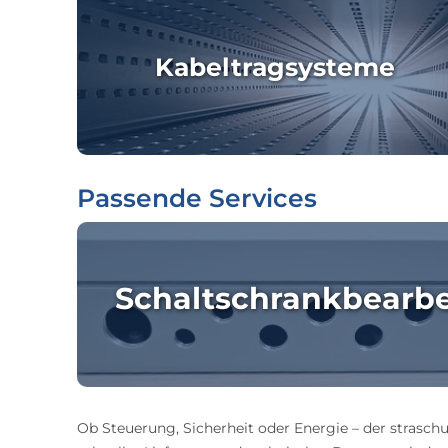
Kabeltragsysteme
Passende Services
Schaltschrankbearb
Ob Steuerung, Sicherheit oder Energie – der straschu