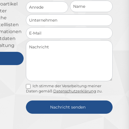
Schnellkontakt
oartikel
ter
che
lllisten
ormationen
ktdaten
altung
Ich stimme der Verarbeitung meiner
Daten gemäß
Datenschutzerklärung
zu.
Nachricht senden
Alternative: