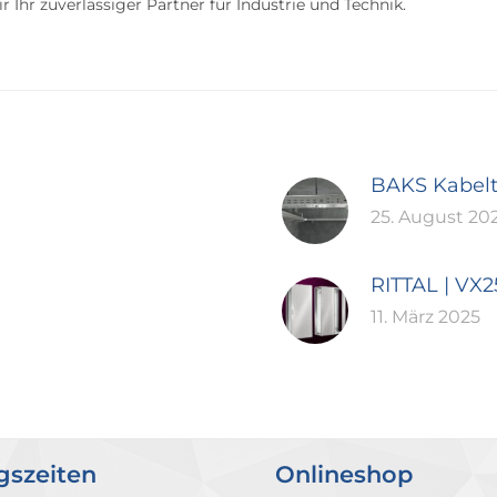
 Ihr zuverlässiger Partner für Industrie und Technik.
BAKS Kabel
25. August 20
RITTAL | VX
11. März 2025
gszeiten
Onlineshop