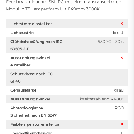
Feuchtraumleuchte SKII PC mit einem austauschbaren
Modul in T5 Lampenform Ulti1149mm 3000K.
Lichtstrom einstellbar
direkt
Lichtaustritt
650 °C - 30 s
Glühdrahtprüfung nach IEC
60695-2-11
Ausstrahlungswinkel
einstellbar
I
Schutzklasse nach IEC
61140
grau
Gehäusefarbe
breitstrahlend 41-80°
Ausstrahlungswinkel
RG0
Photobiologische
Sicherheit nach EN 62471
Farbtemperatur einstellbar
F
Energieeffizienzklasse der