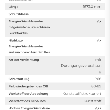
1573.0 mm
Länge
II
Schutzklasse
A+
Energieeffizienzklasse des
mitgelieferten austauschbaren
Leuchtmittels
A+
Niedrigste
Energieeffizienzklasse des
austauschbaren Leuchtmittels
mit
Art der Verdrahtung
Durchgangsverdrahtun
g
IP66
Schutzart (IP)
80-89
Farbwiedergabeindex CRI
Kunststoff strukturiert
Werkstoff der Abdeckung
Kunststoff
Werkstoff des Gehäuses
A++
Höchste Energieeffizienzklasse