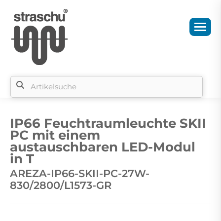
Si
b
IP66 Feuchtraumleuchte SKII
si
PC mit einem
austauschbaren LED-Modul
in T
AREZA-IP66-SKII-PC-27W-
830/2800/L1573-GR