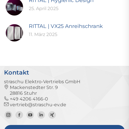
RITTAL | Hygienic Design
25. April 2025
RITTAL | VX25 Anreihschrank
11. März 2025
Kontakt
straschu Elektro-Vertriebs GmbH
Mackenstedter Str. 9
28816 Stuhr
+49 4206 4166-0
vertrieb@straschu-ev.de
Zum
Zur
Zum
Zum
Zum
Instagram-
Facebook-
YouTube-
LinkedIn-
Xing-