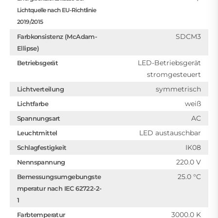
Lichtquelle nach EU-Richtlinie
2019/2015
SDCM3
Farbkonsistenz (McAdam-
Ellipse)
LED-Betriebsgerät
Betriebsgerät
stromgesteuert
symmetrisch
Lichtverteilung
weiß
Lichtfarbe
AC
Spannungsart
LED austauschbar
Leuchtmittel
IK08
Schlagfestigkeit
220.0 V
Nennspannung
25.0 °C
Bemessungsumgebungste
mperatur nach IEC 62722-2-
1
3000.0 K
Farbtemperatur