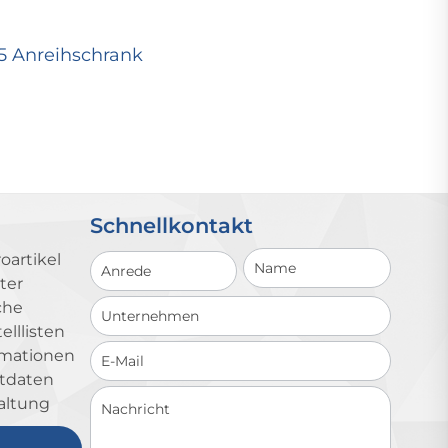
25 Anreihschrank
Schnellkontakt
Schnellkontakt
oartikel
ter
che
lllisten
ormationen
ktdaten
altung