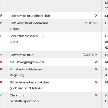
Li
2
iß
Farbtemperatur einstellbar
S
ch
SDCM3
Farbkonsistenz (McAdam-
G
Ellipse)
0
I
Schutzklasse nach IEC
B
61140
e
6
 V
3000.0 K
Farbtemperatur
D
Mit Bewegungsmelder
M
Konstant-Lichtstrom-
G
Regelung
A
Bildschirmarbeitsplatztau
M
glich nach EN 12464-1
Dimmung
A
herstellerspezifisch
B