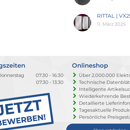
RITTAL | VX
11. März 2025
gszeiten
Onlineshop
Donnerstag
07:30 - 16:30
Über 2.000.000 Elektr
07:30 - 13:30
Technische Datenblät
Intelligente Artikelsu
Wiederkehrende Beste
Detaillierte Lieferinf
Tagesaktuelle Produ
Persönliche Preisgest