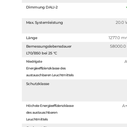
Dimmung DALI-2
20.0
Max. Systemleistung
1277.0 
Länge
58000.0
Bemessungslebensdauer
L70/B50 bei 25 °C
Niedrigste
Energieeffizienzklasse des
austauschbaren Leuchtmittels
Schutzklasse
A
Höchste Energieeffizienzklasse
des austauschbaren
Leuchtmittels