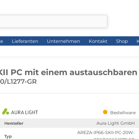
ce
Lieferanten
Unternehmen
Kontakt
Shop
K
ce
Lieferanten
Unternehmen
Kontakt
Shop
K
II PC mit einem austauschbaren
0/L1277-GR
Bestellware
Aura Light GmbH
Hersteller
AREZA-IP66-SKII-PC-20W-
Typ