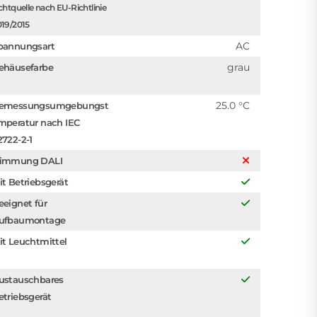
chtquelle nach EU-Richtlinie
019/2015
AC
pannungsart
grau
ehäusefarbe
25.0 °C
emessungsumgebungst
mperatur nach IEC
2722-2-1
immung DALI
it Betriebsgerät
eeignet für
ufbaumontage
it Leuchtmittel
ustauschbares
etriebsgerät