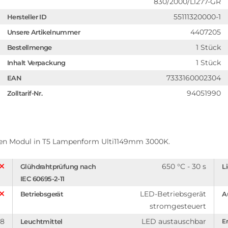
830/2000/L1277-GR
55111320000-1
Hersteller ID
4407205
Unsere Artikelnummer
1 Stück
Bestellmenge
1 Stück
Inhalt Verpackung
7333160002304
EAN
94051990
Zolltarif-Nr.
ren Modul in T5 Lampenform Ulti1149mm 3000K.
650 °C - 30 s
Glühdrahtprüfung nach
L
IEC 60695-2-11
LED-Betriebsgerät
Betriebsgerät
A
stromgesteuert
08
LED austauschbar
Leuchtmittel
En