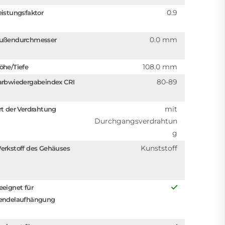
0.9
eistungsfaktor
0.0 mm
ußendurchmesser
108.0 mm
öhe/Tiefe
80-89
arbwiedergabeindex CRI
mit
rt der Verdrahtung
Durchgangsverdrahtun
g
Kunststoff
erkstoff des Gehäuses
eeignet für
endelaufhängung