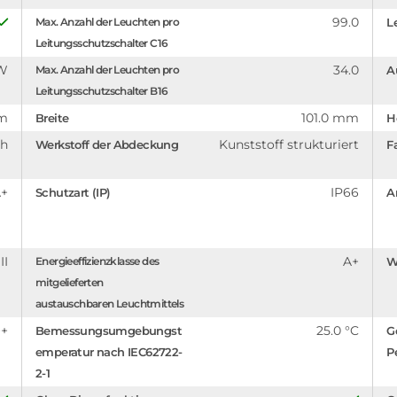
99.0
Max. Anzahl der Leuchten pro
L
Leitungsschutzschalter C16
 W
34.0
Max. Anzahl der Leuchten pro
A
Leitungsschutzschalter B16
mm
101.0 mm
Breite
H
 h
Kunststoff strukturiert
Werkstoff der Abdeckung
F
A+
IP66
Schutzart (IP)
A
II
A+
Energieeffizienzklasse des
W
mitgelieferten
austauschbaren Leuchtmittels
++
25.0 °C
Bemessungsumgebungst
G
emperatur nach IEC62722-
P
2-1