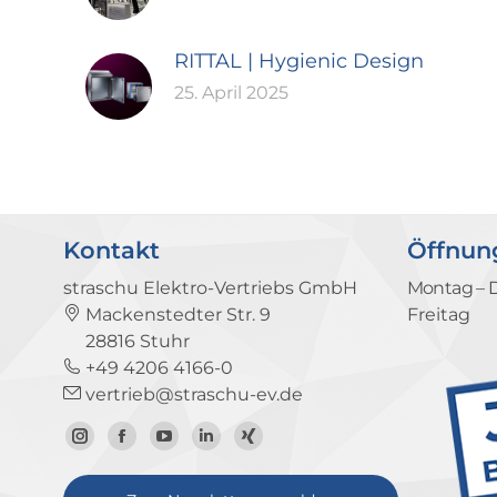
RITTAL | Hygienic Design
25. April 2025
Kontakt
Öffnun
straschu Elektro-Vertriebs GmbH
Montag – 
Mackenstedter Str. 9
Freitag
28816 Stuhr
+49 4206 4166-0
vertrieb@straschu-ev.de
Zum
Zur
Zum
Zum
Zum
Instagram-
Facebook-
YouTube-
LinkedIn-
Xing-