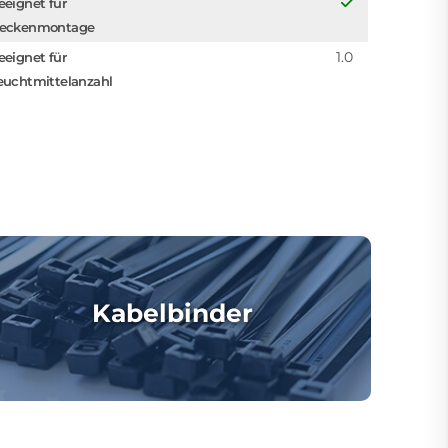
eeignet für
eckenmontage
1.0
eeignet für
euchtmittelanzahl
Kabelbinder