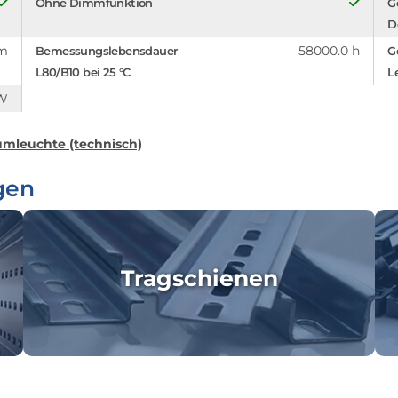
Ohne Dimmfunktion
G
D
lm
58000.0 h
Bemessungslebensdauer
G
L80/B10 bei 25 °C
L
/W
mleuchte (technisch)
gen
Tragschienen