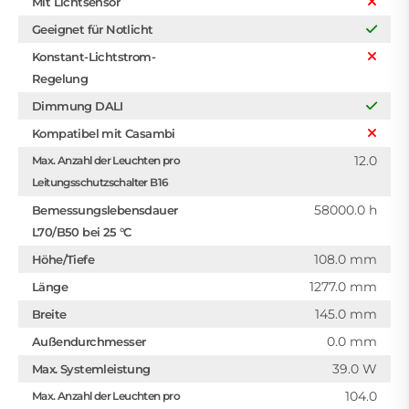
Mit Lichtsensor
Geeignet für Notlicht
Konstant-Lichtstrom-
Regelung
Dimmung DALI
Kompatibel mit Casambi
12.0
Max. Anzahl der Leuchten pro
Leitungsschutzschalter B16
58000.0 h
Bemessungslebensdauer
L70/B50 bei 25 °C
108.0 mm
Höhe/Tiefe
1277.0 mm
Länge
145.0 mm
Breite
0.0 mm
Außendurchmesser
39.0 W
Max. Systemleistung
104.0
Max. Anzahl der Leuchten pro