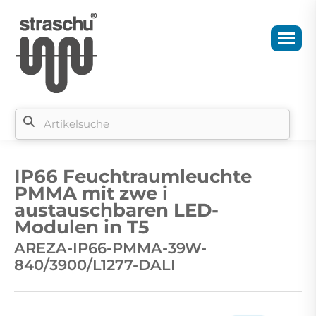
Si
b
IP66 Feuchtraumleuchte
si
PMMA mit zwe i
austauschbaren LED-
Modulen in T5
AREZA-IP66-PMMA-39W-
840/3900/L1277-DALI