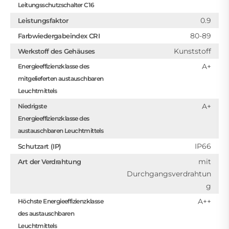
Leitungsschutzschalter C16
0.9
Leistungsfaktor
80-89
Farbwiedergabeindex CRI
Kunststoff
Werkstoff des Gehäuses
A+
Energieeffizienzklasse des
mitgelieferten austauschbaren
Leuchtmittels
A+
Niedrigste
Energieeffizienzklasse des
austauschbaren Leuchtmittels
IP66
Schutzart (IP)
mit
Art der Verdrahtung
Durchgangsverdrahtun
g
A++
Höchste Energieeffizienzklasse
des austauschbaren
Leuchtmittels