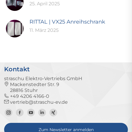
25. April 2025
RITTAL | VX25 Anreihschrank
11. März 2025
Kontakt
straschu Elektro-Vertriebs GmbH
Mackenstedter Str. 9
28816 Stuhr
+49 4206 4166-0
vertrieb@straschu-ev.de
Zum
Zur
Zum
Zum
Zum
Instagram-
Facebook-
YouTube-
LinkedIn-
Xing-
Zum Newsletter anmelden
Profil
Seite
Kanal
Profil
Profil