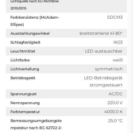
Lichtquelle nach EU-Richtlinie
2019/2015
SDCM3
Farbkonsistenz (McAdam-
Ellipse)
breitstrahlend 41-80°
Ausstrahlungswinkel
IK03
Schlagfestigkeit
LED austauschbar
Leuchtmittel
weiß
Lichtfarbe
symmetrisch
Lichtverteilung
LED-Betriebsgerät
Betriebsgerät
stromgesteuert
AC/DC
Spannungsart
220.0 V
Nennspannung
4000.0 K
Farbtemperatur
25.0 °C
Bemessungsumgebungste
mperatur nach IEC 62722-2-