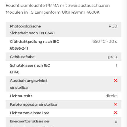
Feuchtraumleuchte PMMA mit zwei austauschbaren
Modulen in T5 Lampenform Ulti1149mm 4000K
RG0
Photobiologische
Sicherheit nach EN 62471
650 °C - 30 s
Glühdrahtprüfung nach IEC
60695-2-11
grau
Gehäusefarbe
I
Schutzklasse nach IEC
61140
Ausstrahlungswinkel
einstellbar
direkt
Lichtaustritt
Farbtemperatur einstellbar
Lichtstrom einstellbar
E
Energieeffizienzklasse der