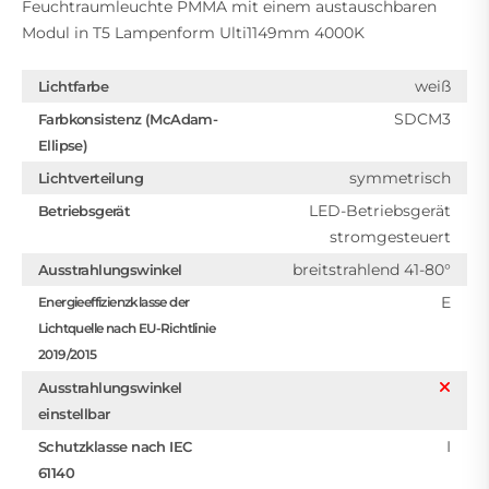
Feuchtraumleuchte PMMA mit einem austauschbaren
Modul in T5 Lampenform Ulti1149mm 4000K
weiß
Lichtfarbe
SDCM3
Farbkonsistenz (McAdam-
Ellipse)
symmetrisch
Lichtverteilung
LED-Betriebsgerät
Betriebsgerät
stromgesteuert
breitstrahlend 41-80°
Ausstrahlungswinkel
E
Energieeffizienzklasse der
Lichtquelle nach EU-Richtlinie
2019/2015
Ausstrahlungswinkel
einstellbar
I
Schutzklasse nach IEC
61140