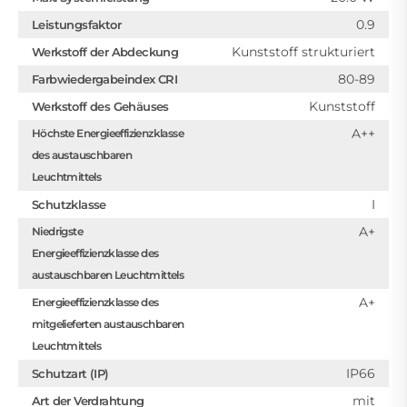
0.9
Leistungsfaktor
Kunststoff strukturiert
Werkstoff der Abdeckung
80-89
Farbwiedergabeindex CRI
Kunststoff
Werkstoff des Gehäuses
A++
Höchste Energieeffizienzklasse
des austauschbaren
Leuchtmittels
I
Schutzklasse
A+
Niedrigste
Energieeffizienzklasse des
austauschbaren Leuchtmittels
A+
Energieeffizienzklasse des
mitgelieferten austauschbaren
Leuchtmittels
IP66
Schutzart (IP)
mit
Art der Verdrahtung