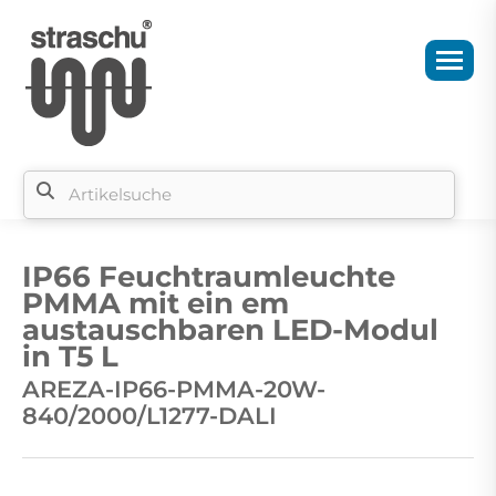
Si
b
IP66 Feuchtraumleuchte
si
PMMA mit ein em
austauschbaren LED-Modul
in T5 L
AREZA-IP66-PMMA-20W-
840/2000/L1277-DALI