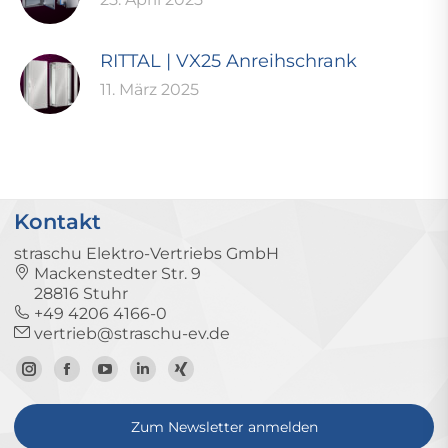
RITTAL | VX25 Anreihschrank
11. März 2025
Kontakt
straschu Elektro-Vertriebs GmbH
Mackenstedter Str. 9
28816 Stuhr
+49 4206 4166-0
vertrieb@straschu-ev.de
Zum
Zur
Zum
Zum
Zum
Instagram-
Facebook-
YouTube-
LinkedIn-
Xing-
Zum Newsletter anmelden
Profil
Seite
Kanal
Profil
Profil