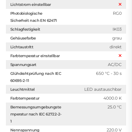
Lichtstrom einstellbar
RG0
Photobiologische
Sicherheit nach EN 62471
IK03
Schlagfestigkeit
grau
Gehäusefarbe
direkt
Lichtaustritt
Farbtemperatur einstellbar
AC/DC
Spannungsart
650 °C - 30 s
Glühdrahtprüfung nach IEC
60695-2-11
LED austauschbar
Leuchtmittel
4000.0 K
Farbtemperatur
25.0 °C
Bemessungsumgebungste
mperatur nach IEC 62722-2-
1
220.0 V
Nennspannung