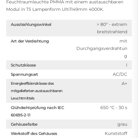
Feuchtraumleuchte PMMA mit einem austauschbaren
Modul in T5 Lampenform Ulti1149mm 4000K.
> 80° - extrem
Ausstrahlungswinkel
breitstrahlend
mit
Art der Verdrahtung
Durchgangsverdrahtun
g
I
Schutzklasse
AC/DC
Spannungsart
A+
Energieeffizienzklasse des
mitgelieferten austauschbaren
Leuchtmittels
650 °C - 30 s
Glühdrahtprüfung nach IEC
60695-2-11
grau
Gehäusefarbe
Kunststoff
Werkstoff des Gehäuses