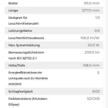
101.0 mm
Breite
1277.0 mm
Länge
1.0
Geeignet für
Leuchtmittelanzahl
0.9
Leistungsfaktor
106.0 lm/W
Leuchtenlichtausbeute
20.0 W
Max. Systemleistung
2110.0 lm
Bemessungslichtstrom
nach IEC 62722-2-1
108.0 mm
Höhe/Tiefe
E
Energieeffizienzklasse der
Lichtquelle nach EU-Richtlinie
2019/2015
IK03
Schlagfestigkeit
SDCM3
Farbkonsistenz (McAdam-
Ellipse)