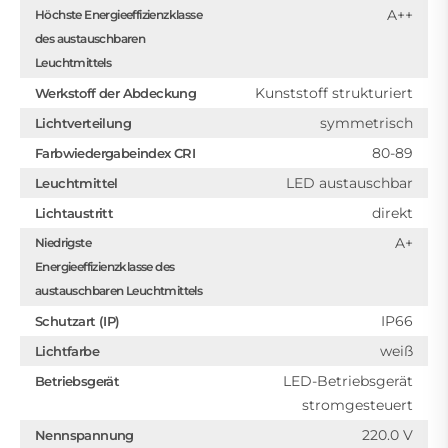
A++
Höchste Energieeffizienzklasse
des austauschbaren
Leuchtmittels
Kunststoff strukturiert
Werkstoff der Abdeckung
symmetrisch
Lichtverteilung
80-89
Farbwiedergabeindex CRI
LED austauschbar
Leuchtmittel
direkt
Lichtaustritt
A+
Niedrigste
Energieeffizienzklasse des
austauschbaren Leuchtmittels
IP66
Schutzart (IP)
weiß
Lichtfarbe
LED-Betriebsgerät
Betriebsgerät
stromgesteuert
220.0 V
Nennspannung