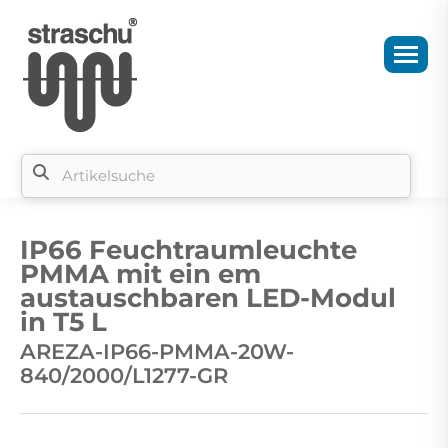
Si
b
IP66 Feuchtraumleuchte
si
PMMA mit ein em
austauschbaren LED-Modul
in T5 L
AREZA-IP66-PMMA-20W-
840/2000/L1277-GR