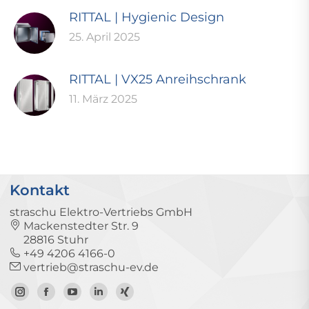
RITTAL | Hygienic Design
25. April 2025
RITTAL | VX25 Anreihschrank
11. März 2025
Kontakt
straschu Elektro-Vertriebs GmbH
Mackenstedter Str. 9
28816 Stuhr
+49 4206 4166-0
vertrieb@straschu-ev.de
Zum
Zur
Zum
Zum
Zum