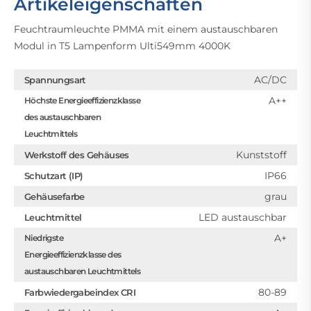
Artikeleigenschaften
Feuchtraumleuchte PMMA mit einem austauschbaren
Modul in T5 Lampenform Ulti549mm 4000K
AC/DC
Spannungsart
A++
Höchste Energieeffizienzklasse
des austauschbaren
Leuchtmittels
Kunststoff
Werkstoff des Gehäuses
IP66
Schutzart (IP)
grau
Gehäusefarbe
LED austauschbar
Leuchtmittel
A+
Niedrigste
Energieeffizienzklasse des
austauschbaren Leuchtmittels
80-89
Farbwiedergabeindex CRI