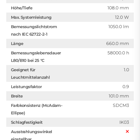
108.0 mm
Höhe/Tiefe
12.0 W
Max. Systemleistung
1050.0 lm
Bemessungslichtstrom
nach IEC 62722-2-1
660.0 mm
Länge
58000.0 h
Bemessungslebensdauer
L80/B10 bei 25 °C
1.0
Geeignet für
Leuchtmittelanzahl
0.9
Leistungsfaktor
101.0 mm
Breite
SDCM3
Farbkonsistenz (McAdam-
Ellipse)
IK03
Schlagfestigkeit
Ausstrahlungswinkel
einstellbar