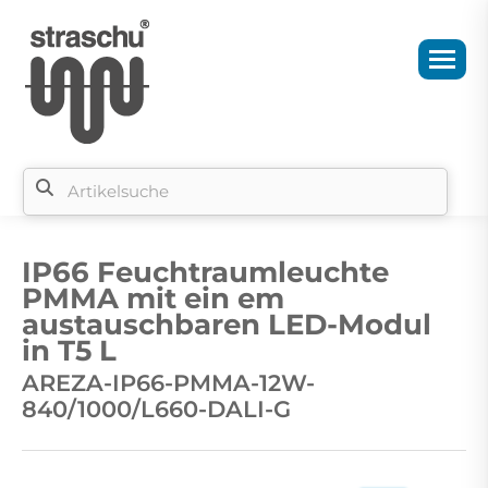
Si
b
IP66 Feuchtraumleuchte
si
PMMA mit ein em
austauschbaren LED-Modul
in T5 L
AREZA-IP66-PMMA-12W-
840/1000/L660-DALI-G