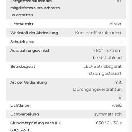
A+
Energieeffizienzklasse des
mitgelieferten austauschbaren
Leuchtmittels
direkt
Lichtaustritt
Kunststoff strukturiert
Werkstoff der Abdeckung
I
Schutzklasse
> 80° - extrem
Ausstrahlungswinkel
breitstrahlend
LED-Betriebsgerät
Betriebsgerät
stromgesteuert
mit
Art der Verdrahtung
Durchgangsverdrahtun
g
weiß
Lichtfarbe
symmetrisch
Lichtverteilung
650 °C - 30 s
Glühdrahtprüfung nach IEC
60695-2-11