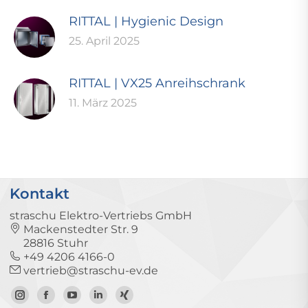
RITTAL | Hygienic Design
25. April 2025
RITTAL | VX25 Anreihschrank
11. März 2025
Kontakt
straschu Elektro-Vertriebs GmbH
Mackenstedter Str. 9
28816 Stuhr
+49 4206 4166-0
vertrieb@straschu-ev.de
Zum
Zur
Zum
Zum
Zum