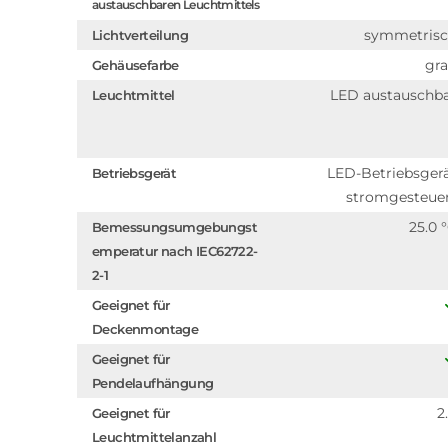
austauschbaren Leuchtmittels
symmetris
Lichtverteilung
gr
Gehäusefarbe
LED austauschb
Leuchtmittel
LED-Betriebsger
Betriebsgerät
stromgesteue
25.0 
Bemessungsumgebungst
emperatur nach IEC62722-
2-1
Geeignet für
Deckenmontage
Geeignet für
Pendelaufhängung
2
Geeignet für
Leuchtmittelanzahl