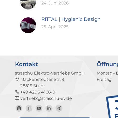
24. Juni 2026
RITTAL | Hygienic Design
25. April 2025
Kontakt
Öffnun
straschu Elektro-Vertriebs GmbH
Montag – 
Mackenstedter Str. 9
Freitag
28816 Stuhr
+49 4206 4166-0
vertrieb@straschu-ev.de
Zum
Zur
Zum
Zum
Zum