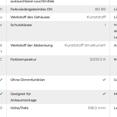
austauschbaren Leuchtmittels
ch
80-89
Farbwiedergabeindex CRI
L
au
Kunststoff
Werkstoff des Gehäuses
L
ar
I
Schutzklasse
Hö
d
Le
ät
Kunststoff strukturiert
Werkstoff der Abdeckung
A
rt
°C
5000.0 K
Farbtemperatur
N
Ohne Dimmfunktion
G
Geeignet für
M
Anbaumontage
.0
108.0 mm
Höhe/Tiefe
L