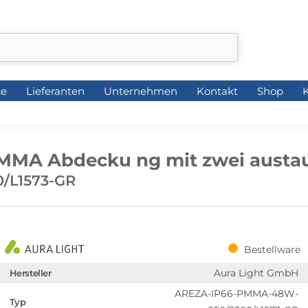
ce
Lieferanten
Unternehmen
Kontakt
Shop
K
ce
Lieferanten
Unternehmen
Kontakt
Shop
K
MMA Abdecku ng mit zwei austa
/L1573-GR
Bestellware
Aura Light GmbH
Hersteller
AREZA-IP66-PMMA-48W-
Typ