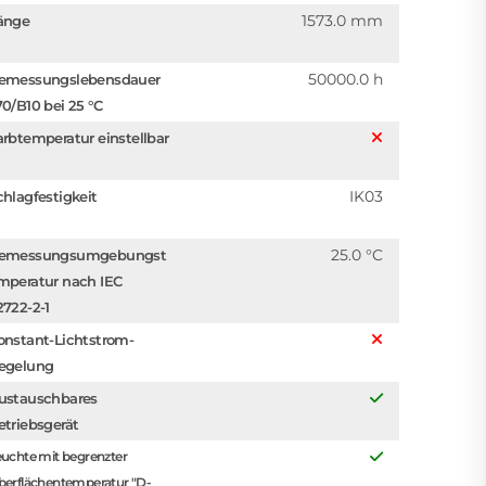
1573.0 mm
änge
50000.0 h
emessungslebensdauer
70/B10 bei 25 °C
arbtemperatur einstellbar
IK03
chlagfestigkeit
25.0 °C
emessungsumgebungst
mperatur nach IEC
2722-2-1
onstant-Lichtstrom-
egelung
ustauschbares
etriebsgerät
uchte mit begrenzter
berflächentemperatur "D-