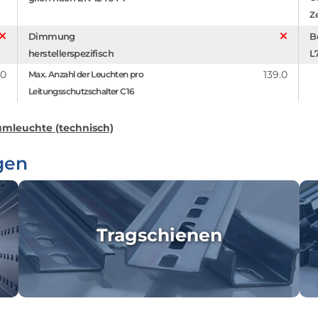
Z
Dimmung
B
herstellerspezifisch
L
.0
139.0
Max. Anzahl der Leuchten pro
Leitungsschutzschalter C16
mleuchte (technisch)
gen
Tragschienen