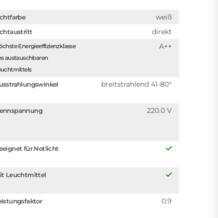
weiß
ichtfarbe
direkt
ichtaustritt
A++
chste Energieeffizienzklasse
es austauschbaren
uchtmittels
breitstrahlend 41-80°
usstrahlungswinkel
220.0 V
ennspannung
eeignet für Notlicht
it Leuchtmittel
0.9
eistungsfaktor