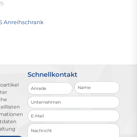
25
25 Anreihschrank
Schnellkontakt
Schnellkontakt
oartikel
ter
che
lllisten
ormationen
ktdaten
altung