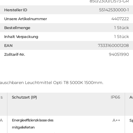
850/2300/L1573-GR
55142530000-1
Hersteller ID
4407222
Unsere Artikelnummer
1 Stück
Bestellmenge
1 Stück
Inhalt Verpackung
7333160001208
EAN
94051990
Zolltarif-Nr.
auschbaren Leuchtmittel Opti T8 5000K 1500mm.
 s
IP66
Schutzart (IP)
A
A
A++
Energieeffizienzklasse des
S
mitgelieferten