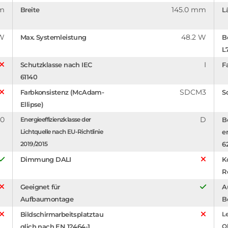
lm
145.0 mm
Breite
L
/W
48.2 W
Max. Systemleistung
B
L
I
Schutzklasse nach IEC
F
61140
SDCM3
Farbkonsistenz (McAdam-
S
Ellipse)
0
D
Energieeffizienzklasse der
B
Lichtquelle nach EU-Richtlinie
e
2019/2015
6
Dimmung DALI
K
R
Geeignet für
A
Aufbaumontage
B
Bildschirmarbeitsplatztau
Le
glich nach EN 12464-1
O