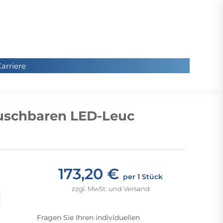
arriere
arriere
Sie
befinde
uschbaren LED-Leuc
sich hier
173,20 €
per 1 Stück
zzgl. MwSt. und Versand
Fragen Sie Ihren individuellen