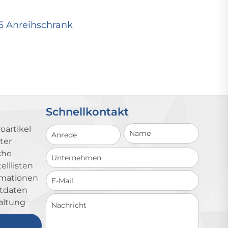
25 Anreihschrank
Schnellkontakt
Schnellkontakt
oartikel
ter
che
lllisten
ormationen
ktdaten
altung