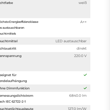
weiß
ichtfarbe
A++
chste Energieeffizienzklasse
es austauschbaren
uchtmittels
LED austauschbar
euchtmittel
direkt
ichtaustritt
220.0 V
ennspannung
eeignet für
endelaufhängung
hne Dimmfunktion
6840.0 lm
emessungslichtstrom
ach IEC 62722-2-1
127.0 lm/W
euchtenlichtausbeute