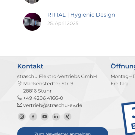
RITTAL | Hygienic Design
25. April 2025
Kontakt
Öffnun
straschu Elektro-Vertriebs GmbH
Montag – 
Mackenstedter Str. 9
Freitag
28816 Stuhr
+49 4206 4166-0
vertrieb@straschu-ev.de
Zum
Zur
Zum
Zum
Zum
Instagram-
Facebook-
YouTube-
LinkedIn-
Xing-
Zum Newsletter anmelden