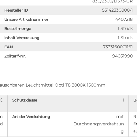
830/2300/L1573-GR
55142330000-1
Hersteller ID
4407218
Unsere Artikelnummer
1 Stück
Bestellmenge
1 Stück
Inhalt Verpackung
7333160001161
EAN
94051990
Zolltarif-Nr.
auschbaren Leuchtmittel Opti T8 3000K 1500mm.
C
I
Schutzklasse
B
em
mit
Art der Verdrahtung
Ni
nd
Durchgangsverdrahtun
En
g
a