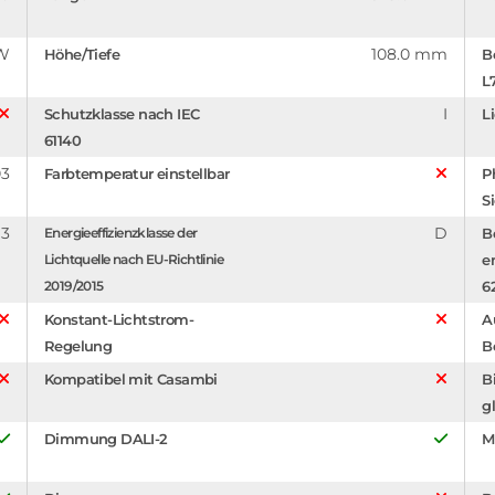
 W
108.0 mm
Höhe/Tiefe
B
L
I
Schutzklasse nach IEC
L
61140
03
Farbtemperatur einstellbar
P
S
3
D
Energieeffizienzklasse der
B
Lichtquelle nach EU-Richtlinie
e
2019/2015
6
Konstant-Lichtstrom-
A
Regelung
B
Kompatibel mit Casambi
B
g
Dimmung DALI-2
M