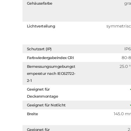
gr
Gehäusefarbe
symmetris
Lichtverteilung
IP
Schutzart (IP)
80-
Farbwiedergabeindex CRI
25.0 
Bemessungsumgebungst
emperatur nach IEC62722-
2-1
Geeignet für
Deckenmontage
Geeignet für Notlicht
145.0 
Breite
2
Geeignet für