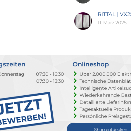
RITTAL | VX
11. März 2025
gszeiten
Onlineshop
Donnerstag
07:30 - 16:30
Über 2.000.000 Elektr
07:30 - 13:30
Technische Datenblät
Intelligente Artikelsu
Wiederkehrende Beste
Detaillierte Lieferinf
Tagesaktuelle Produ
Persönliche Preisgest
Shop entdecken