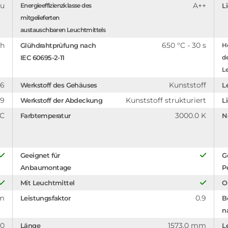
au
A++
Energieeffizienzklasse des
L
mitgelieferten
austauschbaren Leuchtmittels
ch
650 °C - 30 s
Glühdrahtprüfung nach
Hö
IEC 60695-2-11
d
Le
66
Kunststoff
Werkstoff des Gehäuses
L
89
Kunststoff strukturiert
Werkstoff der Abdeckung
L
°C
3000.0 K
Farbtemperatur
N
Geeignet für
G
Anbaumontage
P
Mit Leuchtmittel
O
mm
0.9
Leistungsfaktor
B
n
.0
1573.0 mm
Länge
L