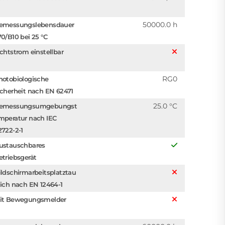
50000.0 h
emessungslebensdauer
70/B10 bei 25 °C
ichtstrom einstellbar
RG0
hotobiologische
icherheit nach EN 62471
25.0 °C
emessungsumgebungst
mperatur nach IEC
2722-2-1
ustauschbares
etriebsgerät
ildschirmarbeitsplatztau
lich nach EN 12464-1
it Bewegungsmelder