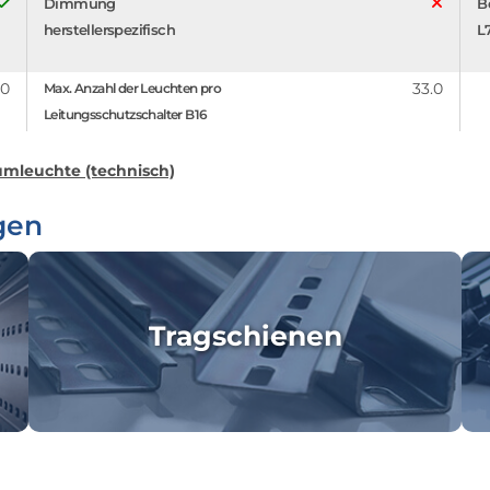
Dimmung
B
herstellerspezifisch
L
.0
33.0
Max. Anzahl der Leuchten pro
Leitungsschutzschalter B16
mleuchte (technisch)
gen
Tragschienen