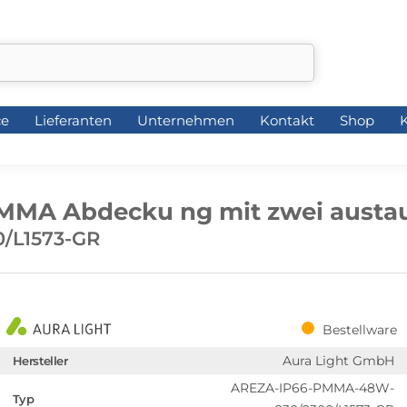
ce
Lieferanten
Unternehmen
Kontakt
Shop
K
ce
Lieferanten
Unternehmen
Kontakt
Shop
K
MMA Abdecku ng mit zwei austa
/L1573-GR
Bestellware
Aura Light GmbH
Hersteller
AREZA-IP66-PMMA-48W-
Typ