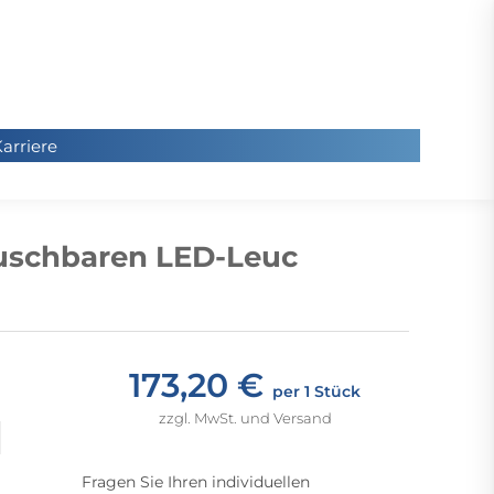
arriere
arriere
Sie
befinde
uschbaren LED-Leuc
sich hier
173,20 €
per 1 Stück
zzgl. MwSt. und Versand
Fragen Sie Ihren individuellen