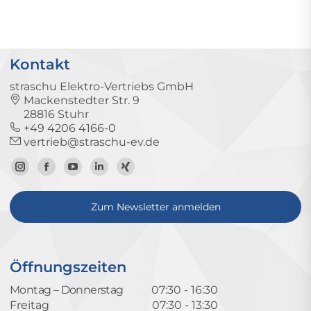
Kontakt
straschu Elektro-Vertriebs GmbH
Mackenstedter Str. 9
28816 Stuhr
+49 4206 4166-0
vertrieb@straschu-ev.de
Zum
Zur
Zum
Zum
Zum
Instagram-
Facebook-
YouTube-
LinkedIn-
Xing-
Zum Newsletter anmelden
Profil
Seite
Kanal
Profil
Profil
Öffnungszeiten
Montag – Donnerstag
07:30 - 16:30
Freitag
07:30 - 13:30