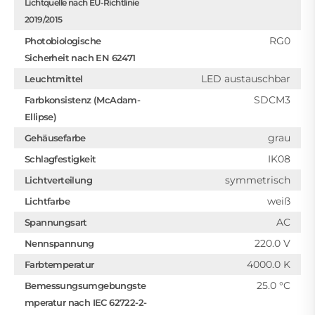
Lichtquelle nach EU-Richtlinie
2019/2015
RG0
Photobiologische
Sicherheit nach EN 62471
LED austauschbar
Leuchtmittel
SDCM3
Farbkonsistenz (McAdam-
Ellipse)
grau
Gehäusefarbe
IK08
Schlagfestigkeit
symmetrisch
Lichtverteilung
weiß
Lichtfarbe
AC
Spannungsart
220.0 V
Nennspannung
4000.0 K
Farbtemperatur
25.0 °C
Bemessungsumgebungste
mperatur nach IEC 62722-2-