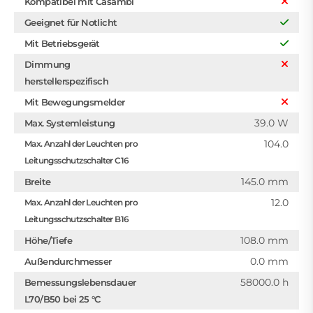
Kompatibel mit Casambi
Geeignet für Notlicht
Mit Betriebsgerät
Dimmung
herstellerspezifisch
Mit Bewegungsmelder
39.0 W
Max. Systemleistung
104.0
Max. Anzahl der Leuchten pro
Leitungsschutzschalter C16
145.0 mm
Breite
12.0
Max. Anzahl der Leuchten pro
Leitungsschutzschalter B16
108.0 mm
Höhe/Tiefe
0.0 mm
Außendurchmesser
58000.0 h
Bemessungslebensdauer
L70/B50 bei 25 °C