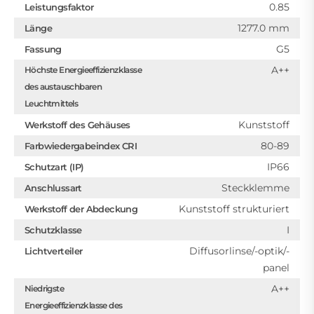
0.85
Leistungsfaktor
1277.0 mm
Länge
G5
Fassung
A++
Höchste Energieeffizienzklasse
des austauschbaren
Leuchtmittels
Kunststoff
Werkstoff des Gehäuses
80-89
Farbwiedergabeindex CRI
IP66
Schutzart (IP)
Steckklemme
Anschlussart
Kunststoff strukturiert
Werkstoff der Abdeckung
I
Schutzklasse
Diffusorlinse/-optik/-
Lichtverteiler
panel
A++
Niedrigste
Energieeffizienzklasse des