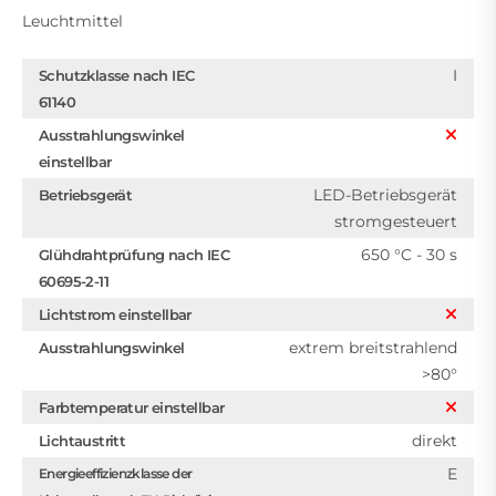
Leuchtmittel
I
Schutzklasse nach IEC
61140
Ausstrahlungswinkel
einstellbar
LED-Betriebsgerät
Betriebsgerät
stromgesteuert
650 °C - 30 s
Glühdrahtprüfung nach IEC
60695-2-11
Lichtstrom einstellbar
extrem breitstrahlend
Ausstrahlungswinkel
>80°
Farbtemperatur einstellbar
direkt
Lichtaustritt
E
Energieeffizienzklasse der